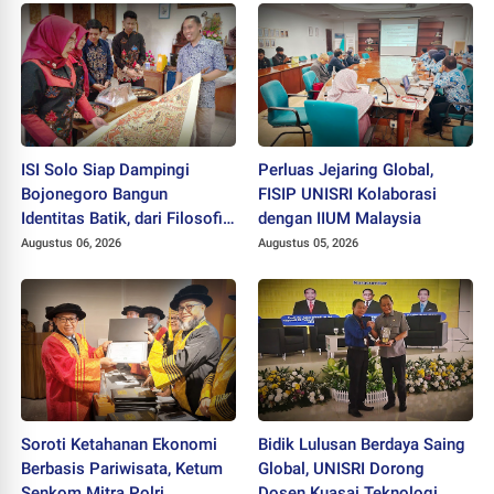
ISI Solo Siap Dampingi
Perluas Jejaring Global,
Bojonegoro Bangun
FISIP UNISRI Kolaborasi
Identitas Batik, dari Filosofi
dengan IIUM Malaysia
hingga HAKI
Augustus 06, 2026
Augustus 05, 2026
Soroti Ketahanan Ekonomi
Bidik Lulusan Berdaya Saing
Berbasis Pariwisata, Ketum
Global, UNISRI Dorong
Senkom Mitra Polri
Dosen Kuasai Teknologi