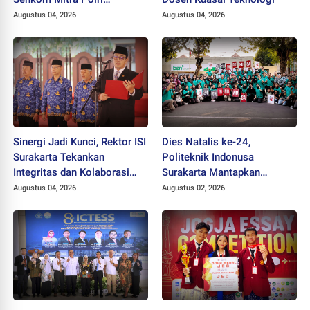
Dikukuhkan sebagai
Augustus 04, 2026
Augustus 04, 2026
Profesor
Sinergi Jadi Kunci, Rektor ISI
Dies Natalis ke-24,
Surakarta Tekankan
Politeknik Indonusa
Integritas dan Kolaborasi
Surakarta Mantapkan
pada Pejabat Baru
Langkah Bertransformasi
Augustus 04, 2026
Augustus 02, 2026
Menuju Universitas