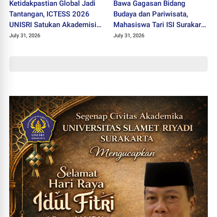
Ketidakpastian Global Jadi
Bawa Gagasan Bidang
Tantangan, ICTESS 2026
Budaya dan Pariwisata,
UNISRI Satukan Akademisi 5
Mahasiswa Tari ISI Surakarta
Negara Demi Solusi Lintas
Raih Medali Emas JEC 2026
July 31, 2026
July 31, 2026
Disiplin