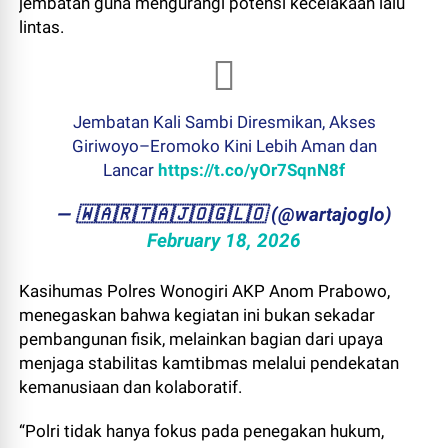
jembatan guna mengurangi potensi kecelakaan lalu
lintas.
Jembatan Kali Sambi Diresmikan, Akses
Giriwoyo–Eromoko Kini Lebih Aman dan
Lancar
https://t.co/yOr7SqnN8f
— ​🇼​​🇦​​🇷​​🇹​​🇦​​🇯​​🇴​​🇬​​🇱​​🇴 (@wartajoglo)
February 18, 2026
Kasihumas Polres Wonogiri AKP Anom Prabowo,
menegaskan bahwa kegiatan ini bukan sekadar
pembangunan fisik, melainkan bagian dari upaya
menjaga stabilitas kamtibmas melalui pendekatan
kemanusiaan dan kolaboratif.
“Polri tidak hanya fokus pada penegakan hukum,