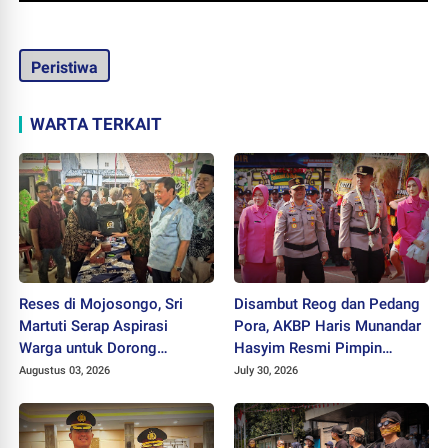
Peristiwa
WARTA TERKAIT
Reses di Mojosongo, Sri
Disambut Reog dan Pedang
Martuti Serap Aspirasi
Pora, AKBP Haris Munandar
Warga untuk Dorong
Hasyim Resmi Pimpin
Ekonomi Kreatif dan Kota
Polres Wonogiri
Augustus 03, 2026
July 30, 2026
Hijau