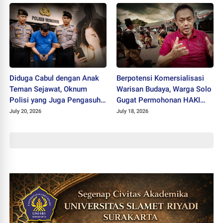
Diduga Cabul dengan Anak
Berpotensi Komersialisasi
Teman Sejawat, Oknum
Warisan Budaya, Warga Solo
Polisi yang Juga Pengasuh
Gugat Permohonan HAKI
Ponpes Ditahan Polres
"SISKS Pakubuwono XIV"
July 20, 2026
July 18, 2026
Wonogiri