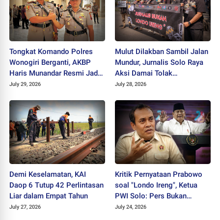
Tongkat Komando Polres
Mulut Dilakban Sambil Jalan
Wonogiri Berganti, AKBP
Mundur, Jurnalis Solo Raya
Haris Munandar Resmi Jadi
Aksi Damai Tolak
Kapolres Baru
Stigmatisasi "Londo Ireng"
July 29, 2026
July 28, 2026
Demi Keselamatan, KAI
Kritik Pernyataan Prabowo
Daop 6 Tutup 42 Perlintasan
soal "Londo Ireng", Ketua
Liar dalam Empat Tahun
PWI Solo: Pers Bukan
Musuh Pemerintah
July 27, 2026
July 24, 2026