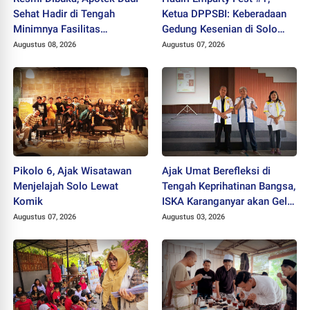
Sehat Hadir di Tengah
Ketua DPPSBI: Keberadaan
Minimnya Fasilitas
Gedung Kesenian di Solo
Kesehatan Kawasan Jeruk
Sangat Mendesak
Augustus 08, 2026
Augustus 07, 2026
Sawit
Pikolo 6, Ajak Wisatawan
Ajak Umat Berefleksi di
Menjelajah Solo Lewat
Tengah Keprihatinan Bangsa,
Komik
ISKA Karanganyar akan Gelar
"Mlampah Ziarah"
Augustus 07, 2026
Augustus 03, 2026