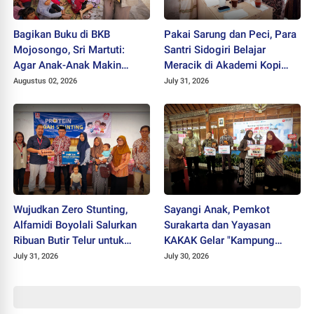
Bagikan Buku di BKB
Pakai Sarung dan Peci, Para
Mojosongo, Sri Martuti:
Santri Sidogiri Belajar
Agar Anak-Anak Makin
Meracik di Akademi Kopi
Kreatif
Santri
Augustus 02, 2026
July 31, 2026
Wujudkan Zero Stunting,
Sayangi Anak, Pemkot
Alfamidi Boyolali Salurkan
Surakarta dan Yayasan
Ribuan Butir Telur untuk
KAKAK Gelar "Kampung
Balita Sleman
Keren Tanpa Rokok Award
July 31, 2026
July 30, 2026
2026"