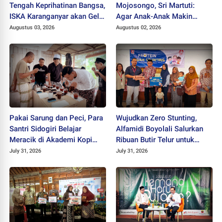
Tengah Keprihatinan Bangsa,
Mojosongo, Sri Martuti:
ISKA Karanganyar akan Gelar
Agar Anak-Anak Makin
"Mlampah Ziarah"
Kreatif
Augustus 03, 2026
Augustus 02, 2026
Pakai Sarung dan Peci, Para
Wujudkan Zero Stunting,
Santri Sidogiri Belajar
Alfamidi Boyolali Salurkan
Meracik di Akademi Kopi
Ribuan Butir Telur untuk
Santri
Balita Sleman
July 31, 2026
July 31, 2026