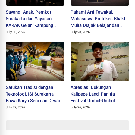
Sayangi Anak, Pemkot
Pahami Arti Tawakal,
Surakarta dan Yayasan
Mahasiswa Poltekes Bhakti
KAKAK Gelar "Kampung
Mulia Diajak Belajar dari
Keren Tanpa Rokok Award
Cicak
July 30, 2026
July 28, 2026
2026"
Satukan Tradisi dengan
Apresiasi Dukungan
Teknologi, ISI Surakarta
Kalipepe Land, Panitia
Bawa Karya Seni dan Desain
Festival Umbul-Umbul
ke Tahir Solo Museum
Siapkan Berbagai Acara
July 27, 2026
July 26, 2026
Lanjutan