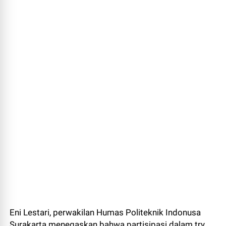
Eni Lestari, perwakilan Humas Politeknik Indonusa
Surakarta menegaskan bahwa partisipasi dalam try