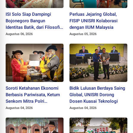
ISI Solo Siap Dampingi
Perluas Jejaring Global,
Bojonegoro Bangun
FISIP UNISRI Kolaborasi
Identitas Batik, dari Filosofi
dengan IIUM Malaysia
hingga HAKI
Augustus 06, 2026
Augustus 05, 2026
Soroti Ketahanan Ekonomi
Bidik Lulusan Berdaya Saing
Berbasis Pariwisata, Ketum
Global, UNISRI Dorong
Senkom Mitra Polri
Dosen Kuasai Teknologi
Dikukuhkan sebagai
Augustus 04, 2026
Augustus 04, 2026
Profesor