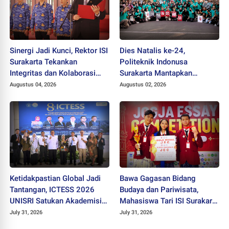
Sinergi Jadi Kunci, Rektor ISI
Dies Natalis ke-24,
Surakarta Tekankan
Politeknik Indonusa
Integritas dan Kolaborasi
Surakarta Mantapkan
pada Pejabat Baru
Langkah Bertransformasi
Augustus 04, 2026
Augustus 02, 2026
Menuju Universitas
Ketidakpastian Global Jadi
Bawa Gagasan Bidang
Tantangan, ICTESS 2026
Budaya dan Pariwisata,
UNISRI Satukan Akademisi 5
Mahasiswa Tari ISI Surakarta
Negara Demi Solusi Lintas
Raih Medali Emas JEC 2026
July 31, 2026
July 31, 2026
Disiplin