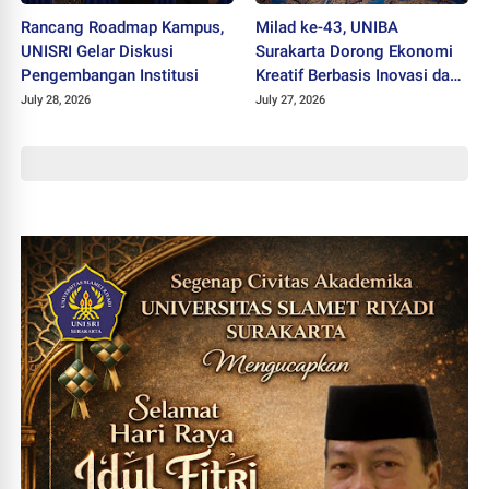
Rancang Roadmap Kampus,
Milad ke-43, UNIBA
UNISRI Gelar Diskusi
Surakarta Dorong Ekonomi
Pengembangan Institusi
Kreatif Berbasis Inovasi dan
Nilai Pancasila untuk Hadapi
July 28, 2026
July 27, 2026
Era Digital