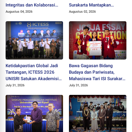
Integritas dan Kolaborasi
Surakarta Mantapkan
pada Pejabat Baru
Langkah Bertransformasi
Augustus 04, 2026
Augustus 02, 2026
Menuju Universitas
Ketidakpastian Global Jadi
Bawa Gagasan Bidang
Tantangan, ICTESS 2026
Budaya dan Pariwisata,
UNISRI Satukan Akademisi 5
Mahasiswa Tari ISI Surakarta
Negara Demi Solusi Lintas
Raih Medali Emas JEC 2026
July 31, 2026
July 31, 2026
Disiplin