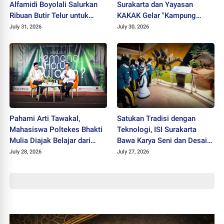
Alfamidi Boyolali Salurkan
Surakarta dan Yayasan
Ribuan Butir Telur untuk
KAKAK Gelar "Kampung
Balita Sleman
Keren Tanpa Rokok Award
July 31, 2026
July 30, 2026
2026"
Pahami Arti Tawakal,
Satukan Tradisi dengan
Mahasiswa Poltekes Bhakti
Teknologi, ISI Surakarta
Mulia Diajak Belajar dari
Bawa Karya Seni dan Desain
Cicak
ke Tahir Solo Museum
July 28, 2026
July 27, 2026