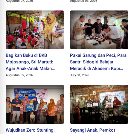
"Mlampah Ziarah"
Augustus 07, 2026
Augustus 03, 2026
Bagikan Buku di BKB
Pakai Sarung dan Peci, Para
Mojosongo, Sri Martuti:
Santri Sidogiri Belajar
Agar Anak-Anak Makin
Meracik di Akademi Kopi
Kreatif
Santri
Augustus 02, 2026
July 31, 2026
Wujudkan Zero Stunting,
Sayangi Anak, Pemkot