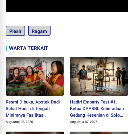
Plesir
Ragam
WARTA TERKAIT
Resmi Dibuka, Apotek Dadi
Hadiri Emparty Fest #1,
Sehat Hadir di Tengah
Ketua DPPSBI: Keberadaan
Minimnya Fasilitas
Gedung Kesenian di Solo
Kesehatan Kawasan Jeruk
Sangat Mendesak
Augustus 08, 2026
Augustus 07, 2026
Sawit