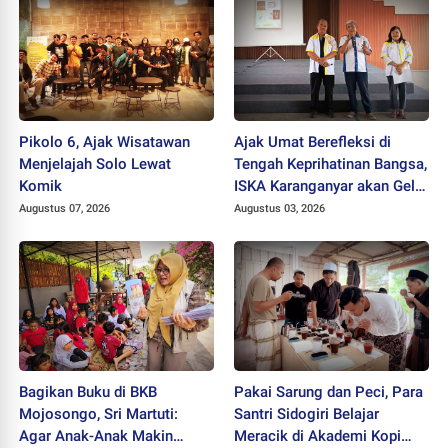
Pikolo 6, Ajak Wisatawan
Ajak Umat Berefleksi di
Menjelajah Solo Lewat
Tengah Keprihatinan Bangsa,
Komik
ISKA Karanganyar akan Gelar
"Mlampah Ziarah"
Augustus 07, 2026
Augustus 03, 2026
Bagikan Buku di BKB
Pakai Sarung dan Peci, Para
Mojosongo, Sri Martuti:
Santri Sidogiri Belajar
Agar Anak-Anak Makin
Meracik di Akademi Kopi