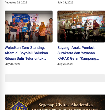
Kreatif
Santri
Augustus 02, 2026
July 31, 2026
Wujudkan Zero Stunting,
Sayangi Anak, Pemkot
Alfamidi Boyolali Salurkan
Surakarta dan Yayasan
Ribuan Butir Telur untuk
KAKAK Gelar "Kampung
Balita Sleman
Keren Tanpa Rokok Award
July 31, 2026
July 30, 2026
2026"