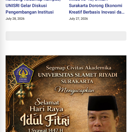
UNISRI Gelar Diskusi
Surakarta Dorong Ekonomi
Pengembangan Institusi
Kreatif Berbasis Inovasi dan
Nilai Pancasila untuk Hadapi
July 28, 2026
July 27, 2026
Era Digital