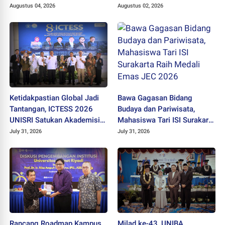
pada Pejabat Baru
Langkah Bertransformasi
Augustus 04, 2026
Augustus 02, 2026
Menuju Universitas
Ketidakpastian Global Jadi
Bawa Gagasan Bidang
Tantangan, ICTESS 2026
Budaya dan Pariwisata,
UNISRI Satukan Akademisi 5
Mahasiswa Tari ISI Surakarta
Negara Demi Solusi Lintas
Raih Medali Emas JEC 2026
July 31, 2026
July 31, 2026
Disiplin
Rancang Roadmap Kampus,
Milad ke-43, UNIBA