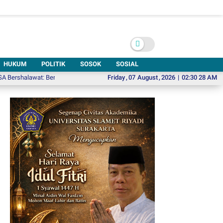
HUKUM
POLITIK
SOSOK
SOSIAL
at: Bersihkan Hati untuk Membangun Negeri
Friday
,
07
August
Mie Ayam Hot Plate, Kreasi B
,
2026
|
02:30 29 AM