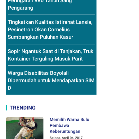
Peringatan 880 Tahun Sang
Pengarang
Tingkatkan Kualitas Istirahat Lansia,
Pesinetron Okan Cornelius
Sumbangkan Puluhan Kasur
Sopir Ngantuk Saat di Tanjakan, Truk
Kontainer Terguling Masuk Parit
Warga Disabilitas Boyolali
Dipermudah untuk Mendapatkan SIM
D
TRENDING
Memilih Warna Bulu
Pembawa
Keberuntungan
Selasa, April 04, 2017