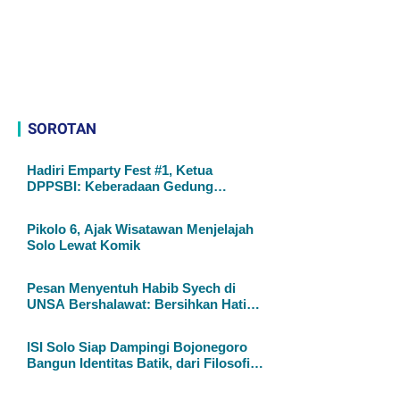
SOROTAN
Hadiri Emparty Fest #1, Ketua
DPPSBI: Keberadaan Gedung
Kesenian di Solo Sangat Mendesak
Pikolo 6, Ajak Wisatawan Menjelajah
Solo Lewat Komik
Pesan Menyentuh Habib Syech di
UNSA Bershalawat: Bersihkan Hati
untuk Membangun Negeri
ISI Solo Siap Dampingi Bojonegoro
Bangun Identitas Batik, dari Filosofi
hingga HAKI