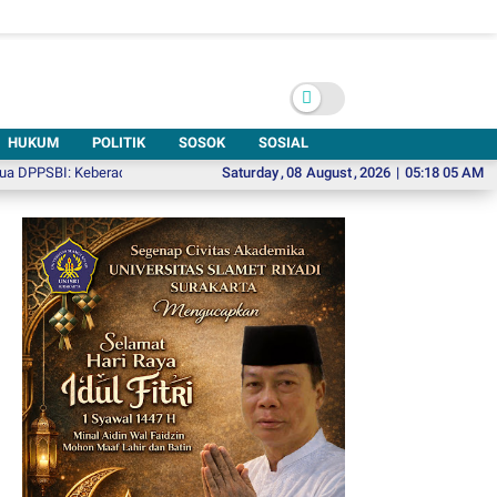
HUKUM
POLITIK
SOSOK
SOSIAL
BI: Keberadaan Gedung Kesenian di Solo Sangat Mendesak
Saturday
,
08
August
,
2026
|
Pikolo 6, Ajak 
05:18 06 AM