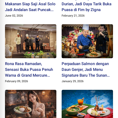
Makanan Siap Saji Asal Solo
Durian, Jadi Daya Tarik Buka
Jadi Andalan Saat Puncak
Puasa di Fim by Zigna
Ibadah di Armuzna
June 02, 2026
February 21, 2026
Rona Rasa Ramadan,
Perpaduan Salmon dengan
Sensasi Buka Puasa Penuh
Daun Genjer, Jadi Menu
Warna di Grand Mercure
Signature Baru The Sunan
Solo Baru
Hotel Solo untuk Wedding
February 09, 2026
January 29, 2026
Package 2026