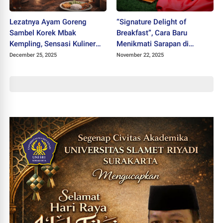
Lezatnya Ayam Goreng
“Signature Delight of
Sambel Korek Mbak
Breakfast”, Cara Baru
Kempling, Sensasi Kuliner
Menikmati Sarapan di
Khas Solo yang Wajib
Facade Hotel Tawangmangu
December 25, 2025
November 22, 2025
Dicoba