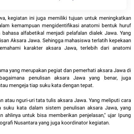
, kegiatan ini juga memiliki tujuan untuk meningkatkan
alam kemampuan mengidentifikasi anatomi bentuk huruf
 bahasa alfabetikal menjadi pelafalan dialek Jawa. Yang
isan Aksara Jawa. Sehingga mahasiswa terlatih kepekaan
emahami karakter aksara Jawa, terlebih dari anatomi
suma yang merupakan pegiat dan pemerhati aksara Jawa di
 bagaimana penulisan aksara Jawa yang benar, juga
au mengeja tiap suku kata dengan tepat.
an atau nguri-uri tata tulis aksara Jawa. Yang meliputi cara
 suku kata dalam sistem penulisan aksara Jawa, yang
n ahlinya untuk bisa memberikan penjelasan," ujar Ipung
ografi Nusantara yang juga koordinator kegiatan.