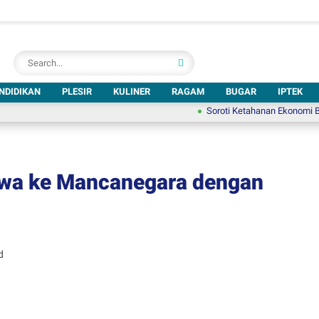
NDIDIKAN
PLESIR
KULINER
RAGAM
BUGAR
IPTEK
Soroti Ketahanan Ekonomi Berbasis P
wa ke Mancanegara dengan
d