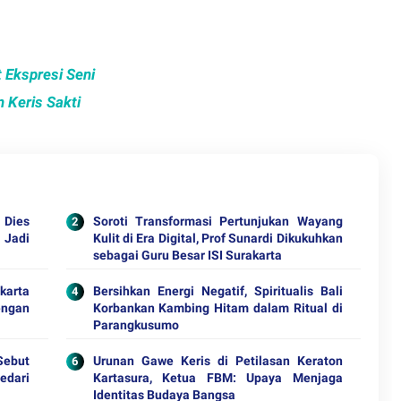
 Ekspresi Seni
 Keris Sakti
 Dies
Soroti Transformasi Pertunjukan Wayang
 Jadi
Kulit di Era Digital, Prof Sunardi Dikukuhkan
sebagai Guru Besar ISI Surakarta
karta
Bersihkan Energi Negatif, Spiritualis Bali
engan
Korbankan Kambing Hitam dalam Ritual di
Parangkusumo
Sebut
Urunan Gawe Keris di Petilasan Keraton
edari
Kartasura, Ketua FBM: Upaya Menjaga
Identitas Budaya Bangsa