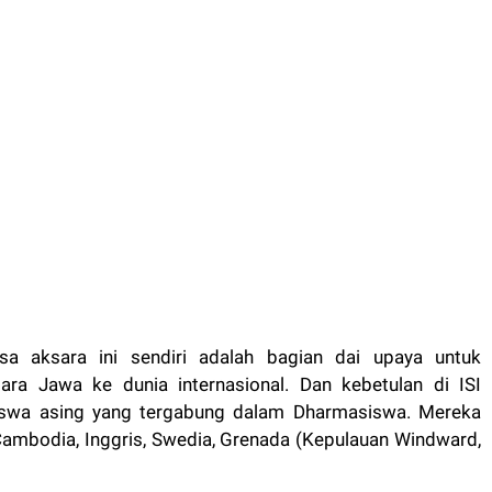
a aksara ini sendiri adalah bagian dai upaya untuk
ra Jawa ke dunia internasional. Dan kebetulan di ISI
iswa asing yang tergabung dalam Dharmasiswa. Mereka
Cambodia, Inggris, Swedia, Grenada (Kepulauan Windward,