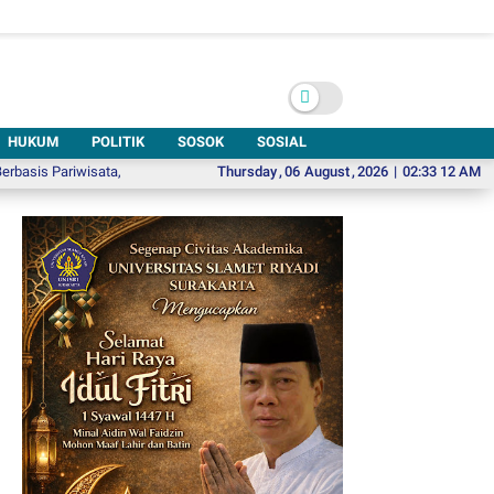
HUKUM
POLITIK
SOSOK
SOSIAL
ariwisata, Ketum Senkom Mitra Polri Dikukuhkan sebagai Profesor
Thursday
,
06
August
,
2026
|
02:33 14 AM
Bidik L