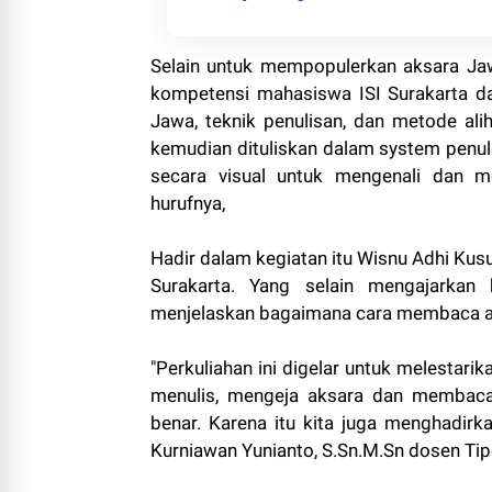
Selain untuk mempopulerkan aksara Jawa
kompetensi mahasiswa ISI Surakarta d
Jawa, teknik penulisan, dan metode alih
kemudian dituliskan dalam system penul
secara visual untuk mengenali dan m
hurufnya,
Hadir dalam kegiatan itu Wisnu Adhi Ku
Surakarta. Yang selain mengajarkan
menjelaskan bagaimana cara membaca at
"Perkuliahan ini digelar untuk melestarik
menulis, mengeja aksara dan membaca
benar. Karena itu kita juga menghadirka
Kurniawan Yunianto, S.Sn.M.Sn dosen Tip