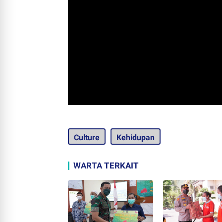
Culture
Kehidupan
WARTA TERKAIT