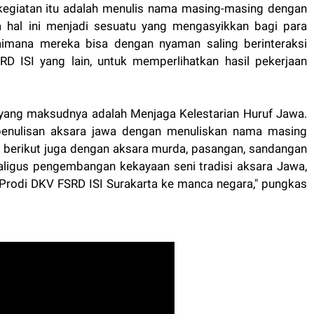
 kegiatan itu adalah menulis nama masing-masing dengan
 hal ini menjadi sesuatu yang mengasyikkan bagi para
gaimana mereka bisa dengan nyaman saling berinteraksi
 ISI yang lain, untuk memperlihatkan hasil pekerjaan
” yang maksudnya adalah Menjaga Kelestarian Huruf Jawa.
 penulisan aksara jawa dengan menuliskan nama masing
berikut juga dengan aksara murda, pasangan, sandangan
aligus pengembangan kekayaan seni tradisi aksara Jawa,
 Prodi DKV FSRD ISI Surakarta ke manca negara," pungkas