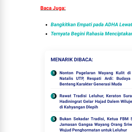
Baca Juga:
Bangkitkan Empati pada ADHA Lewat
Ternyata Begini Rahasia Menciptakan
MENARIK DIBACA
Nonton Pagelaran Wayang Kulit di
Natalis UTP, Respati Ardi: Budaya
Benteng Karakter Generasi Muda
Rawat Tradisi Leluhur, Keraton Sura
Hadiningrat Gelar Hajad Dalem Wiluj
di Kahyangan Dlepih
Bukan Sekadar Tradisi, Ketua FBM 
Jamasan Gangsa Wayang Orang Sriw
Wujud Penghormatan untuk Leluhur