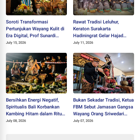
Soroti Transformasi
Rawat Tradisi Leluhur,
Pertunjukan Wayang Kulit di
Keraton Surakarta
Era Digital, Prof Sunardi
Hadiningrat Gelar Hajad
Dikukuhkan sebagai Guru
Dalem Wilujengan di
July 15, 2026
July 11, 2026
Besar ISI Surakarta
Kahyangan Dlepih
Bersihkan Energi Negatif,
Bukan Sekadar Tradisi, Ketua
Spiritualis Bali Korbankan
FBM Sebut Jamasan Gangsa
Kambing Hitam dalam Ritual
Wayang Orang Sriwedari
di Parangkusumo
Wujud Penghormatan untuk
July 08, 2026
July 07, 2026
Leluhur