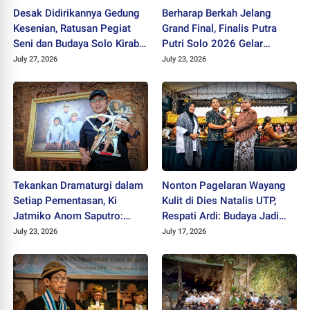
Desak Didirikannya Gedung
Berharap Berkah Jelang
Kesenian, Ratusan Pegiat
Grand Final, Finalis Putra
Seni dan Budaya Solo Kirab
Putri Solo 2026 Gelar
di CFD
Wilujengan
July 27, 2026
July 23, 2026
Tekankan Dramaturgi dalam
Nonton Pagelaran Wayang
Setiap Pementasan, Ki
Kulit di Dies Natalis UTP,
Jatmiko Anom Saputro:
Respati Ardi: Budaya Jadi
Wayang Bukan Cuma
Benteng Karakter Generasi
July 23, 2026
July 17, 2026
Sabetan dan Limbukan
Muda