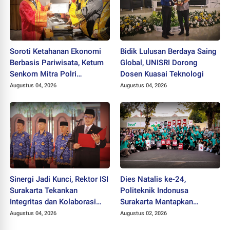
Soroti Ketahanan Ekonomi
Bidik Lulusan Berdaya Saing
Berbasis Pariwisata, Ketum
Global, UNISRI Dorong
Senkom Mitra Polri
Dosen Kuasai Teknologi
Dikukuhkan sebagai
Augustus 04, 2026
Augustus 04, 2026
Profesor
Sinergi Jadi Kunci, Rektor ISI
Dies Natalis ke-24,
Surakarta Tekankan
Politeknik Indonusa
Integritas dan Kolaborasi
Surakarta Mantapkan
pada Pejabat Baru
Langkah Bertransformasi
Augustus 04, 2026
Augustus 02, 2026
Menuju Universitas