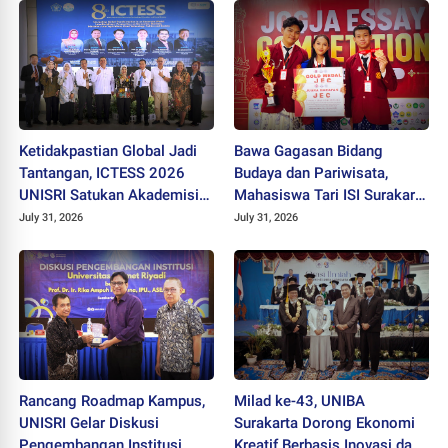
Ketidakpastian Global Jadi
Bawa Gagasan Bidang
Tantangan, ICTESS 2026
Budaya dan Pariwisata,
UNISRI Satukan Akademisi 5
Mahasiswa Tari ISI Surakarta
Negara Demi Solusi Lintas
Raih Medali Emas JEC 2026
July 31, 2026
July 31, 2026
Disiplin
Rancang Roadmap Kampus,
Milad ke-43, UNIBA
UNISRI Gelar Diskusi
Surakarta Dorong Ekonomi
Pengembangan Institusi
Kreatif Berbasis Inovasi dan