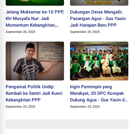
Jelang Muktamar ke-10 PPP,
Dukungan Deras Mengalir,
KH Musyafa Nur: Jadi
Pasangan Agus - Gus Yasin
Momentum Kebangkitan,
Jadi Harapan Baru PPP
Muktamar Harus Transparan
September 26, 2025
September 25, 2025
Pengamat Politik Undip:
Ingin Pemimpin yang
Kembali ke Santri Jadi Kunci
Merakyat, 30 DPC Kompak
Kebangkitan PPP
Dukung Agus - Gus Yasin di
Muktamar ke-10 PPP
September 25, 2025
September 23, 2025