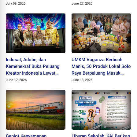
Kerakyatan
July 09, 2026
June 27, 2026
Indosat, Adobe, dan
UMKM Vaganza Berbuah
Kemenekraf Buka Peluang
Manis, 50 Produk Lokal Solo
Kreator Indonesia Lewat
Raya Berpeluang Masuk
Teknologi AI
Jaringan Ritel Nasional
June 17, 2026
June 13, 2026
Genjot Kenyamanan
Liburan Sekolah, KAI Berikan