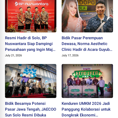
Resmi Hadir di Solo, BP
Bidik Pasar Perempuan
Nuswantara Siap Dampingi
Dewasa, Norma Aesthetic
Perusahaan yang Ingin Maju
Clinic Hadir di Acara Guyub
dan Berkembang
Rukun Ladies
July 21, 2026
July 17, 2026
Bidik Besarnya Potensi
Kenduren UMKM 2026 Jadi
Pasar Jawa Tengah, JAECOO
Panggung Kolaborasi untuk
Sun Solo Resmi Dibuka
Dongkrak Ekonomi