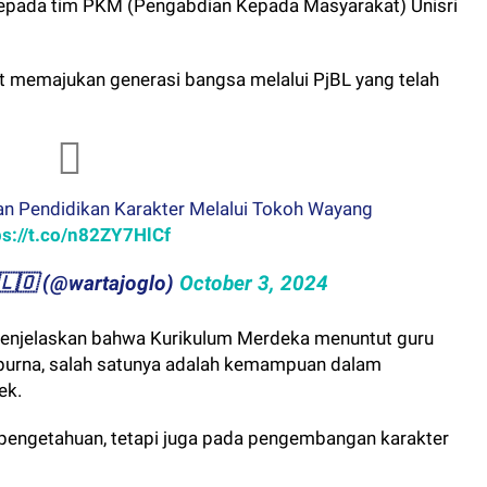
epada tim PKM (Pengabdian Kepada Masyarakat) Unisri
t memajukan generasi bangsa melalui PjBL yang telah
an Pendidikan Karakter Melalui Tokoh Wayang
ps://t.co/n82ZY7HlCf
​​🇬​​🇱​​🇴 (@wartajoglo)
October 3, 2024
 menjelaskan bahwa Kurikulum Merdeka menuntut guru
purna, salah satunya adalah kemampuan dalam
ek.
 pengetahuan, tetapi juga pada pengembangan karakter