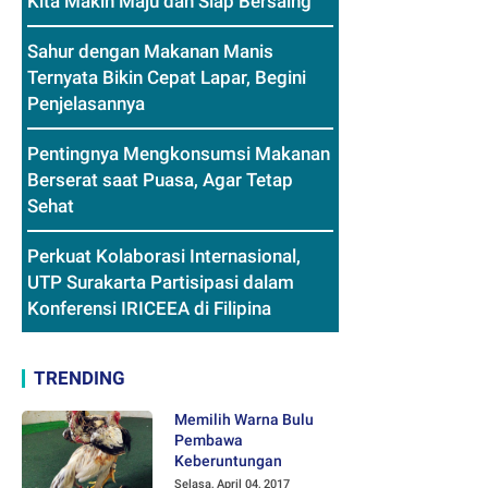
Kita Makin Maju dan Siap Bersaing
Sahur dengan Makanan Manis
Ternyata Bikin Cepat Lapar, Begini
Penjelasannya
Pentingnya Mengkonsumsi Makanan
Berserat saat Puasa, Agar Tetap
Sehat
Perkuat Kolaborasi Internasional,
UTP Surakarta Partisipasi dalam
Konferensi IRICEEA di Filipina
TRENDING
Memilih Warna Bulu
Pembawa
Keberuntungan
Selasa, April 04, 2017