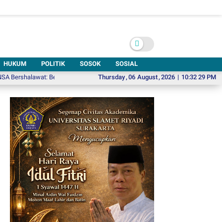
HUKUM
POLITIK
SOSOK
SOSIAL
awat: Bersihkan Hati untuk Membangun Negeri
Thursday
,
06
August
Mie Ayam Hot Plate, Kreasi
,
2026
|
10:32 30 PM