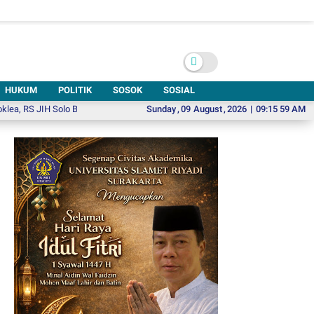
HUKUM
POLITIK
SOSOK
SOSIAL
JIH Solo Buka Harapan bagi Anak dengan Gangguan Pendengaran
Sunday
,
09
August
,
2026
|
09:16 01 AM
Resmi Dib