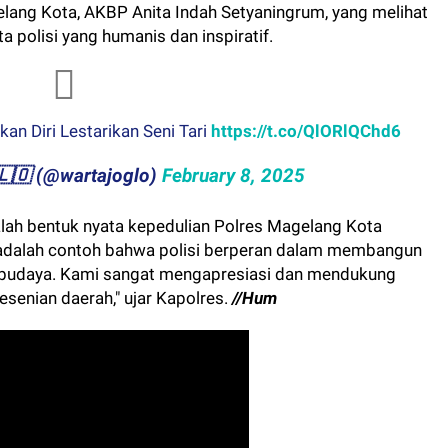
elang Kota, AKBP Anita Indah Setyaningrum, yang melihat
 polisi yang humanis dan inspiratif.
an Diri Lestarikan Seni Tari
https://t.co/QlORlQChd6
​​🇬​​🇱​​🇴 (@wartajoglo)
February 8, 2025
alah bentuk nyata kepedulian Polres Magelang Kota
i adalah contoh bahwa polisi berperan dalam membangun
n budaya. Kami sangat mengapresiasi dan mendukung
senian daerah," ujar Kapolres.
//Hum