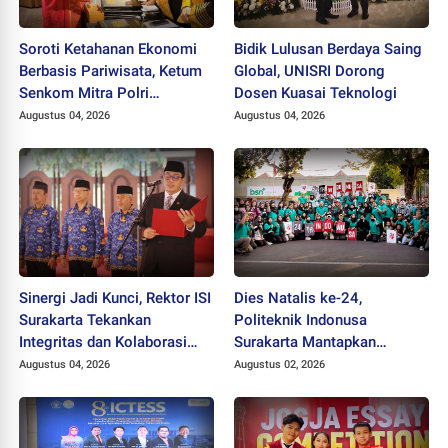
Soroti Ketahanan Ekonomi
Bidik Lulusan Berdaya Saing
Berbasis Pariwisata, Ketum
Global, UNISRI Dorong
Senkom Mitra Polri
Dosen Kuasai Teknologi
Dikukuhkan sebagai
Augustus 04, 2026
Augustus 04, 2026
Profesor
Sinergi Jadi Kunci, Rektor ISI
Dies Natalis ke-24,
Surakarta Tekankan
Politeknik Indonusa
Integritas dan Kolaborasi
Surakarta Mantapkan
pada Pejabat Baru
Langkah Bertransformasi
Augustus 04, 2026
Augustus 02, 2026
Menuju Universitas