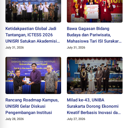
Ketidakpastian Global Jadi
Bawa Gagasan Bidang
Tantangan, ICTESS 2026
Budaya dan Pariwisata,
UNISRI Satukan Akademisi 5
Mahasiswa Tari ISI Surakarta
Negara Demi Solusi Lintas
Raih Medali Emas JEC 2026
July 31, 2026
July 31, 2026
Disiplin
Rancang Roadmap Kampus,
Milad ke-43, UNIBA
UNISRI Gelar Diskusi
Surakarta Dorong Ekonomi
Pengembangan Institusi
Kreatif Berbasis Inovasi dan
Nilai Pancasila untuk Hadapi
July 28, 2026
July 27, 2026
Era Digital