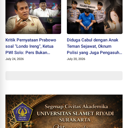
Kritik Pernyataan Prabowo
Diduga Cabul dengan Anak
soal "Londo Ireng", Ketua
Teman Sejawat, Oknum
PWI Solo: Pers Bukan
Polisi yang Juga Pengasuh
Musuh Pemerintah
Ponpes Ditahan Polres
July 24, 2026
July 20, 2026
Wonogiri