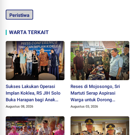
Peristiwa
WARTA TERKAIT
Sukses Lakukan Operasi
Reses di Mojosongo, Sri
Implan Koklea, RS JIH Solo
Martuti Serap Aspirasi
Buka Harapan bagi Anak
Warga untuk Dorong
dengan Gangguan
Ekonomi Kreatif dan Kota
Augustus 08, 2026
Augustus 03, 2026
Pendengaran
Hijau