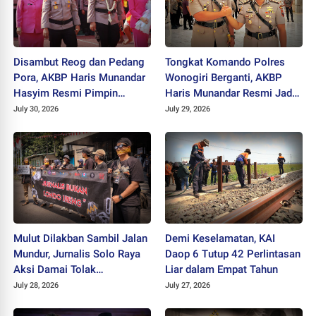
Disambut Reog dan Pedang
Tongkat Komando Polres
Pora, AKBP Haris Munandar
Wonogiri Berganti, AKBP
Hasyim Resmi Pimpin
Haris Munandar Resmi Jadi
Polres Wonogiri
Kapolres Baru
July 30, 2026
July 29, 2026
Mulut Dilakban Sambil Jalan
Demi Keselamatan, KAI
Mundur, Jurnalis Solo Raya
Daop 6 Tutup 42 Perlintasan
Aksi Damai Tolak
Liar dalam Empat Tahun
Stigmatisasi "Londo Ireng"
July 28, 2026
July 27, 2026