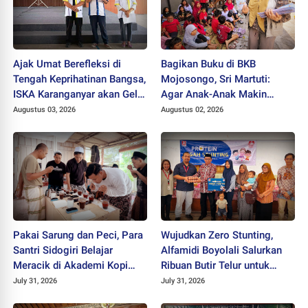
Ajak Umat Berefleksi di
Bagikan Buku di BKB
Tengah Keprihatinan Bangsa,
Mojosongo, Sri Martuti:
ISKA Karanganyar akan Gelar
Agar Anak-Anak Makin
"Mlampah Ziarah"
Kreatif
Augustus 03, 2026
Augustus 02, 2026
Pakai Sarung dan Peci, Para
Wujudkan Zero Stunting,
Santri Sidogiri Belajar
Alfamidi Boyolali Salurkan
Meracik di Akademi Kopi
Ribuan Butir Telur untuk
Santri
Balita Sleman
July 31, 2026
July 31, 2026