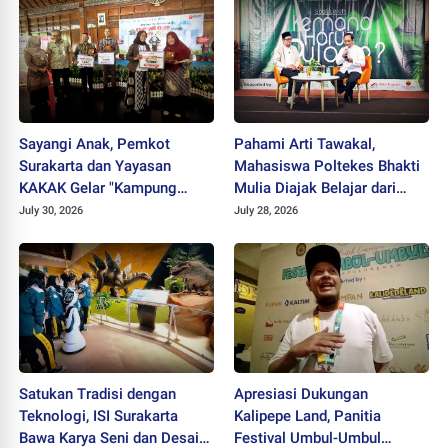
Sayangi Anak, Pemkot
Pahami Arti Tawakal,
Surakarta dan Yayasan
Mahasiswa Poltekes Bhakti
KAKAK Gelar "Kampung
Mulia Diajak Belajar dari
Keren Tanpa Rokok Award
Cicak
July 30, 2026
July 28, 2026
2026"
Satukan Tradisi dengan
Apresiasi Dukungan
Teknologi, ISI Surakarta
Kalipepe Land, Panitia
Bawa Karya Seni dan Desain
Festival Umbul-Umbul