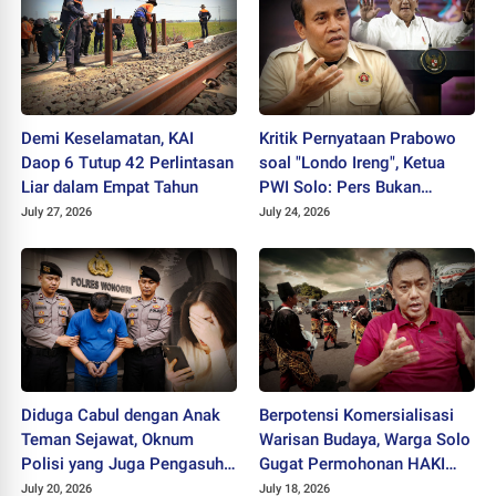
Demi Keselamatan, KAI
Kritik Pernyataan Prabowo
Daop 6 Tutup 42 Perlintasan
soal "Londo Ireng", Ketua
Liar dalam Empat Tahun
PWI Solo: Pers Bukan
Musuh Pemerintah
July 27, 2026
July 24, 2026
Diduga Cabul dengan Anak
Berpotensi Komersialisasi
Teman Sejawat, Oknum
Warisan Budaya, Warga Solo
Polisi yang Juga Pengasuh
Gugat Permohonan HAKI
Ponpes Ditahan Polres
"SISKS Pakubuwono XIV"
July 20, 2026
July 18, 2026