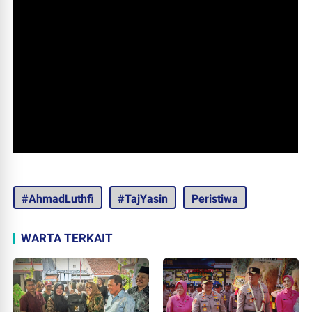
#AhmadLuthfi
#TajYasin
Peristiwa
WARTA TERKAIT