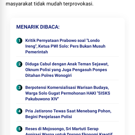
masyarakat tidak mudah terprovokasi.
MENARIK DIBACA
Kritik Pernyataan Prabowo soal "Londo
Ireng", Ketua PWI Solo: Pers Bukan Musuh
Pemerintah
Diduga Cabul dengan Anak Teman Sejawat,
Oknum Polisi yang Juga Pengasuh Ponpes
Ditahan Polres Wonogiri
Berpotensi Komersialisasi Warisan Budaya,
Warga Solo Gugat Permohonan HAKI "SISKS
Pakubuwono XIV"
Pria Jatisrono Tewas Saat Menebang Pohon,
Begini Penjelasan Polisi
Reses di Mojosongo, Sri Martuti Serap
Aspirasi Warga untuk Dorong Ekonomi Kreatif