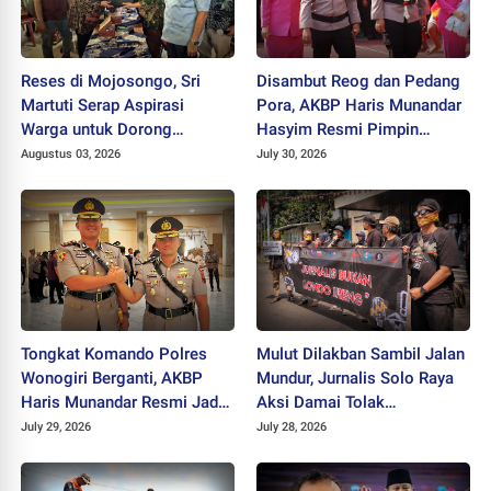
Reses di Mojosongo, Sri
Disambut Reog dan Pedang
Martuti Serap Aspirasi
Pora, AKBP Haris Munandar
Warga untuk Dorong
Hasyim Resmi Pimpin
Ekonomi Kreatif dan Kota
Polres Wonogiri
Augustus 03, 2026
July 30, 2026
Hijau
Tongkat Komando Polres
Mulut Dilakban Sambil Jalan
Wonogiri Berganti, AKBP
Mundur, Jurnalis Solo Raya
Haris Munandar Resmi Jadi
Aksi Damai Tolak
Kapolres Baru
Stigmatisasi "Londo Ireng"
July 29, 2026
July 28, 2026