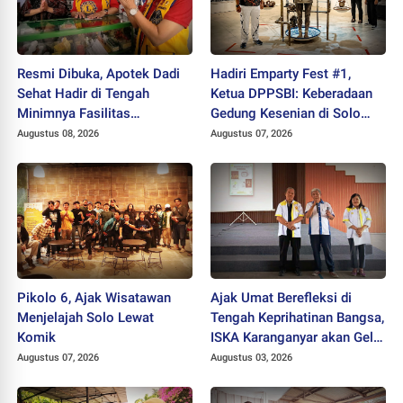
Resmi Dibuka, Apotek Dadi
Hadiri Emparty Fest #1,
Sehat Hadir di Tengah
Ketua DPPSBI: Keberadaan
Minimnya Fasilitas
Gedung Kesenian di Solo
Kesehatan Kawasan Jeruk
Sangat Mendesak
Augustus 08, 2026
Augustus 07, 2026
Sawit
Pikolo 6, Ajak Wisatawan
Ajak Umat Berefleksi di
Menjelajah Solo Lewat
Tengah Keprihatinan Bangsa,
Komik
ISKA Karanganyar akan Gelar
"Mlampah Ziarah"
Augustus 07, 2026
Augustus 03, 2026