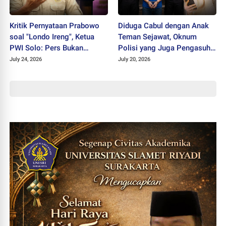
Kritik Pernyataan Prabowo
Diduga Cabul dengan Anak
soal "Londo Ireng", Ketua
Teman Sejawat, Oknum
PWI Solo: Pers Bukan
Polisi yang Juga Pengasuh
Musuh Pemerintah
Ponpes Ditahan Polres
July 24, 2026
July 20, 2026
Wonogiri