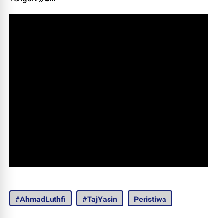
#AhmadLuthfi
#TajYasin
Peristiwa