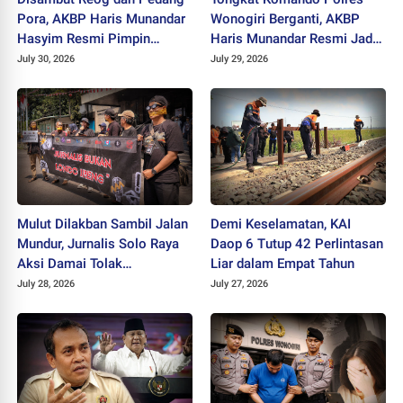
Pora, AKBP Haris Munandar
Wonogiri Berganti, AKBP
Hasyim Resmi Pimpin
Haris Munandar Resmi Jadi
Polres Wonogiri
Kapolres Baru
July 30, 2026
July 29, 2026
Mulut Dilakban Sambil Jalan
Demi Keselamatan, KAI
Mundur, Jurnalis Solo Raya
Daop 6 Tutup 42 Perlintasan
Aksi Damai Tolak
Liar dalam Empat Tahun
Stigmatisasi "Londo Ireng"
July 28, 2026
July 27, 2026