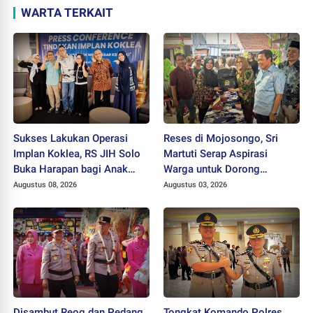
WARTA TERKAIT
Sukses Lakukan Operasi
Reses di Mojosongo, Sri
Implan Koklea, RS JIH Solo
Martuti Serap Aspirasi
Buka Harapan bagi Anak
Warga untuk Dorong
dengan Gangguan
Ekonomi Kreatif dan Kota
Augustus 08, 2026
Augustus 03, 2026
Pendengaran
Hijau
Disambut Reog dan Pedang
Tongkat Komando Polres