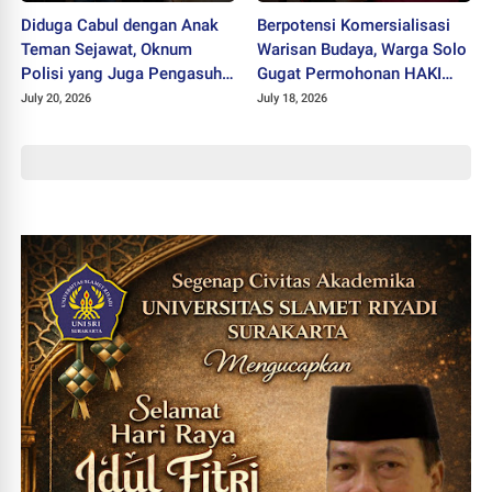
Diduga Cabul dengan Anak
Berpotensi Komersialisasi
Teman Sejawat, Oknum
Warisan Budaya, Warga Solo
Polisi yang Juga Pengasuh
Gugat Permohonan HAKI
Ponpes Ditahan Polres
"SISKS Pakubuwono XIV"
July 20, 2026
July 18, 2026
Wonogiri