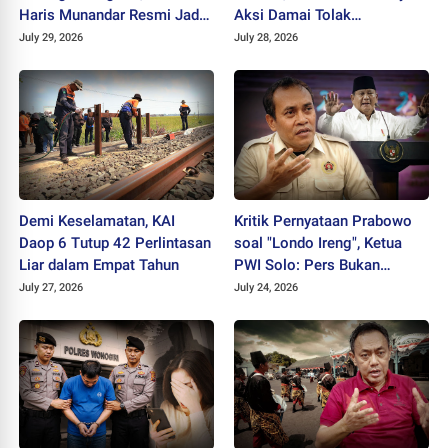
Haris Munandar Resmi Jadi
Aksi Damai Tolak
Kapolres Baru
Stigmatisasi "Londo Ireng"
July 29, 2026
July 28, 2026
Demi Keselamatan, KAI
Kritik Pernyataan Prabowo
Daop 6 Tutup 42 Perlintasan
soal "Londo Ireng", Ketua
Liar dalam Empat Tahun
PWI Solo: Pers Bukan
Musuh Pemerintah
July 27, 2026
July 24, 2026