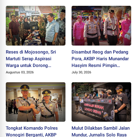
Reses di Mojosongo, Sri
Disambut Reog dan Pedang
Martuti Serap Aspirasi
Pora, AKBP Haris Munandar
Warga untuk Dorong
Hasyim Resmi Pimpin
Ekonomi Kreatif dan Kota
Polres Wonogiri
Augustus 03, 2026
July 30, 2026
Hijau
Tongkat Komando Polres
Mulut Dilakban Sambil Jalan
Wonogiri Berganti, AKBP
Mundur, Jurnalis Solo Raya