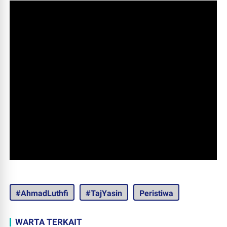
#AhmadLuthfi
#TajYasin
Peristiwa
WARTA TERKAIT