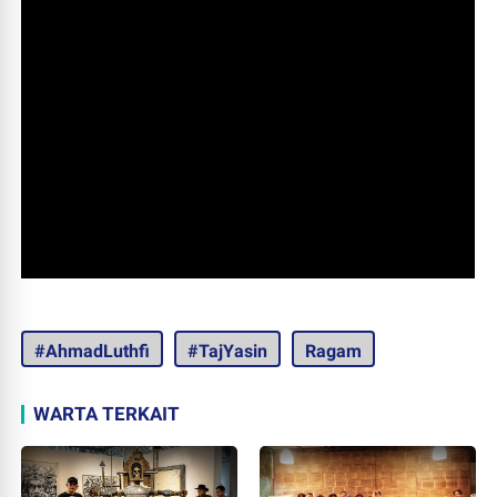
#AhmadLuthfi
#TajYasin
Ragam
WARTA TERKAIT