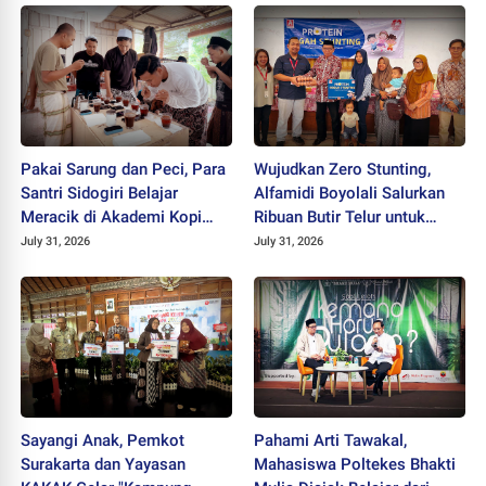
Pakai Sarung dan Peci, Para
Wujudkan Zero Stunting,
Santri Sidogiri Belajar
Alfamidi Boyolali Salurkan
Meracik di Akademi Kopi
Ribuan Butir Telur untuk
Santri
Balita Sleman
July 31, 2026
July 31, 2026
Sayangi Anak, Pemkot
Pahami Arti Tawakal,
Surakarta dan Yayasan
Mahasiswa Poltekes Bhakti