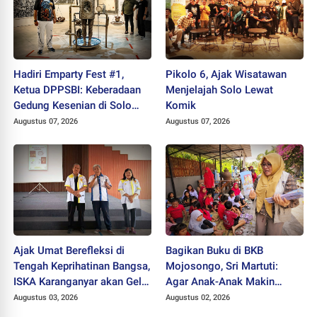
Hadiri Emparty Fest #1,
Pikolo 6, Ajak Wisatawan
Ketua DPPSBI: Keberadaan
Menjelajah Solo Lewat
Gedung Kesenian di Solo
Komik
Sangat Mendesak
Augustus 07, 2026
Augustus 07, 2026
Ajak Umat Berefleksi di
Bagikan Buku di BKB
Tengah Keprihatinan Bangsa,
Mojosongo, Sri Martuti:
ISKA Karanganyar akan Gelar
Agar Anak-Anak Makin
"Mlampah Ziarah"
Kreatif
Augustus 03, 2026
Augustus 02, 2026