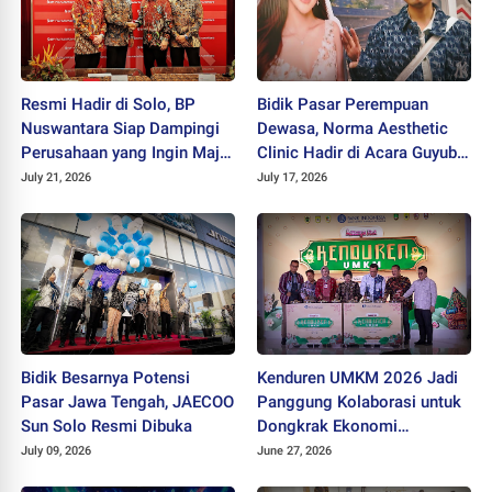
Resmi Hadir di Solo, BP
Bidik Pasar Perempuan
Nuswantara Siap Dampingi
Dewasa, Norma Aesthetic
Perusahaan yang Ingin Maju
Clinic Hadir di Acara Guyub
dan Berkembang
Rukun Ladies
July 21, 2026
July 17, 2026
Bidik Besarnya Potensi
Kenduren UMKM 2026 Jadi
Pasar Jawa Tengah, JAECOO
Panggung Kolaborasi untuk
Sun Solo Resmi Dibuka
Dongkrak Ekonomi
Kerakyatan
July 09, 2026
June 27, 2026