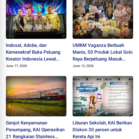
Indosat, Adobe, dan
UMKM Vaganza Berbuah
Kemenekraf Buka Peluang
Manis, 50 Produk Lokal Solo
Kreator Indonesia Lewat
Raya Berpeluang Masuk
Teknologi AI
Jaringan Ritel Nasional
June 17, 2026
June 13, 2026
Genjot Kenyamanan
Liburan Sekolah, KAI Berikan
Penumpang, KAI Operasikan
Diskon 30 persen untuk
21 Rangkaian Stainless
Kereta Api Ini