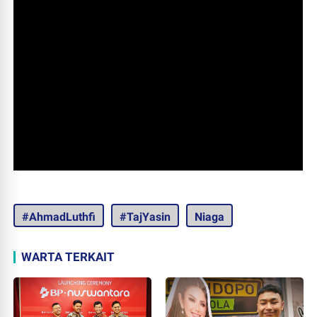
#AhmadLuthfi
#TajYasin
Niaga
WARTA TERKAIT