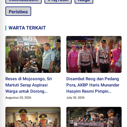
Peristiwa
WARTA TERKAIT
Reses di Mojosongo, Sri
Disambut Reog dan Pedang
Martuti Serap Aspirasi
Pora, AKBP Haris Munandar
Warga untuk Dorong
Hasyim Resmi Pimpin
Ekonomi Kreatif dan Kota
Polres Wonogiri
Augustus 03, 2026
July 30, 2026
Hijau