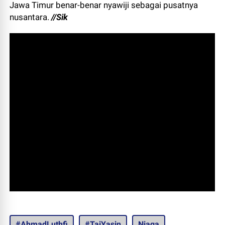
Jawa Timur benar-benar nyawiji sebagai pusatnya
nusantara.
//Sik
#AhmadLuthfi
#TajYasin
Niaga