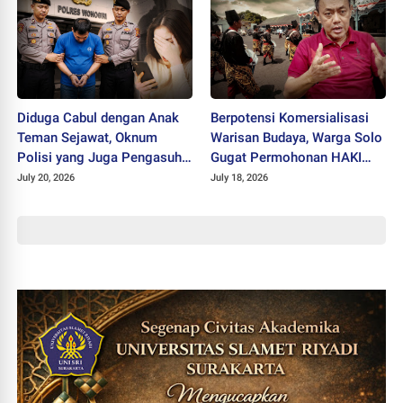
Diduga Cabul dengan Anak
Berpotensi Komersialisasi
Teman Sejawat, Oknum
Warisan Budaya, Warga Solo
Polisi yang Juga Pengasuh
Gugat Permohonan HAKI
Ponpes Ditahan Polres
"SISKS Pakubuwono XIV"
July 20, 2026
July 18, 2026
Wonogiri