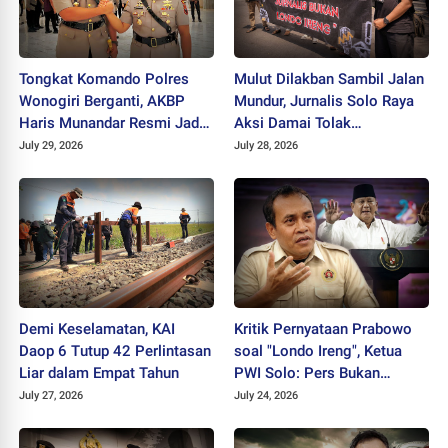
Tongkat Komando Polres
Mulut Dilakban Sambil Jalan
Wonogiri Berganti, AKBP
Mundur, Jurnalis Solo Raya
Haris Munandar Resmi Jadi
Aksi Damai Tolak
Kapolres Baru
Stigmatisasi "Londo Ireng"
July 29, 2026
July 28, 2026
Demi Keselamatan, KAI
Kritik Pernyataan Prabowo
Daop 6 Tutup 42 Perlintasan
soal "Londo Ireng", Ketua
Liar dalam Empat Tahun
PWI Solo: Pers Bukan
Musuh Pemerintah
July 27, 2026
July 24, 2026