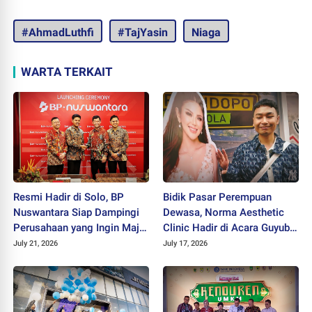
#AhmadLuthfi
#TajYasin
Niaga
WARTA TERKAIT
Resmi Hadir di Solo, BP
Bidik Pasar Perempuan
Nuswantara Siap Dampingi
Dewasa, Norma Aesthetic
Perusahaan yang Ingin Maju
Clinic Hadir di Acara Guyub
dan Berkembang
Rukun Ladies
July 21, 2026
July 17, 2026