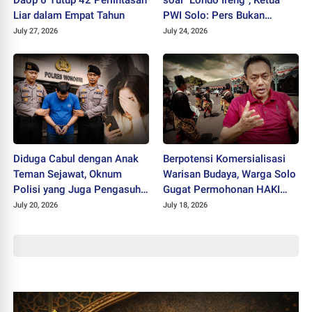
Liar dalam Empat Tahun
PWI Solo: Pers Bukan
Musuh Pemerintah
July 27, 2026
July 24, 2026
Diduga Cabul dengan Anak
Berpotensi Komersialisasi
Teman Sejawat, Oknum
Warisan Budaya, Warga Solo
Polisi yang Juga Pengasuh
Gugat Permohonan HAKI
Ponpes Ditahan Polres
"SISKS Pakubuwono XIV"
July 20, 2026
July 18, 2026
Wonogiri