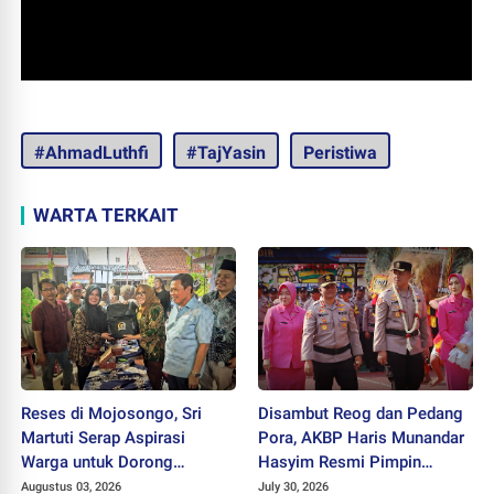
#AhmadLuthfi
#TajYasin
Peristiwa
WARTA TERKAIT
Reses di Mojosongo, Sri
Disambut Reog dan Pedang
Martuti Serap Aspirasi
Pora, AKBP Haris Munandar
Warga untuk Dorong
Hasyim Resmi Pimpin
Ekonomi Kreatif dan Kota
Polres Wonogiri
Augustus 03, 2026
July 30, 2026