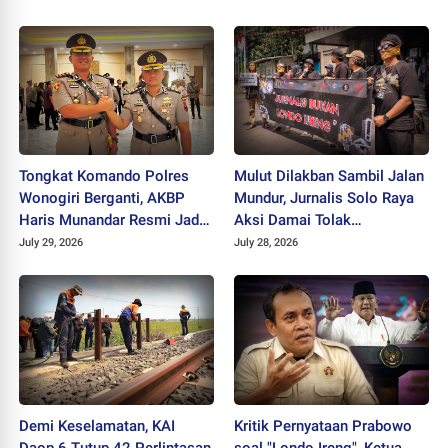
Hijau
Tongkat Komando Polres
Mulut Dilakban Sambil Jalan
Wonogiri Berganti, AKBP
Mundur, Jurnalis Solo Raya
Haris Munandar Resmi Jadi
Aksi Damai Tolak
Kapolres Baru
Stigmatisasi "Londo Ireng"
July 29, 2026
July 28, 2026
Demi Keselamatan, KAI
Kritik Pernyataan Prabowo
Daop 6 Tutup 42 Perlintasan
soal "Londo Ireng", Ketua