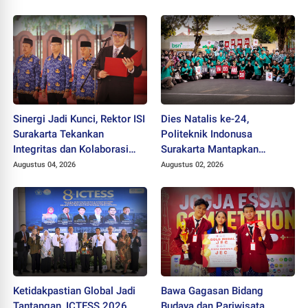
Profesor
Sinergi Jadi Kunci, Rektor ISI
Dies Natalis ke-24,
Surakarta Tekankan
Politeknik Indonusa
Integritas dan Kolaborasi
Surakarta Mantapkan
pada Pejabat Baru
Langkah Bertransformasi
Augustus 04, 2026
Augustus 02, 2026
Menuju Universitas
Ketidakpastian Global Jadi
Bawa Gagasan Bidang
Tantangan, ICTESS 2026
Budaya dan Pariwisata,