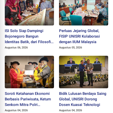
ISI Solo Siap Dampingi
Perluas Jejaring Global,
Bojonegoro Bangun
FISIP UNISRI Kolaborasi
Identitas Batik, dari Filosofi
dengan IIUM Malaysia
hingga HAKI
Augustus 06, 2026
Augustus 05, 2026
Soroti Ketahanan Ekonomi
Bidik Lulusan Berdaya Saing
Berbasis Pariwisata, Ketum
Global, UNISRI Dorong
Senkom Mitra Polri
Dosen Kuasai Teknologi
Dikukuhkan sebagai
Augustus 04, 2026
Augustus 04, 2026