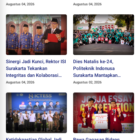
Dikukuhkan sebagai
Augustus 04, 2026
Augustus 04, 2026
Profesor
Sinergi Jadi Kunci, Rektor ISI
Dies Natalis ke-24,
Surakarta Tekankan
Politeknik Indonusa
Integritas dan Kolaborasi
Surakarta Mantapkan
pada Pejabat Baru
Langkah Bertransformasi
Augustus 04, 2026
Augustus 02, 2026
Menuju Universitas
Ketidakpastian Global Jadi
Bawa Gagasan Bidang