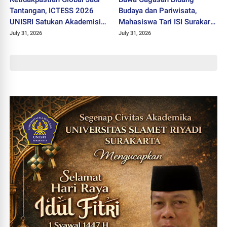
Tantangan, ICTESS 2026
Budaya dan Pariwisata,
UNISRI Satukan Akademisi 5
Mahasiswa Tari ISI Surakarta
Negara Demi Solusi Lintas
Raih Medali Emas JEC 2026
July 31, 2026
July 31, 2026
Disiplin