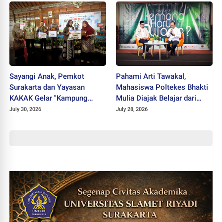
Sayangi Anak, Pemkot
Pahami Arti Tawakal,
Surakarta dan Yayasan
Mahasiswa Poltekes Bhakti
KAKAK Gelar "Kampung
Mulia Diajak Belajar dari
Keren Tanpa Rokok Award
Cicak
July 30, 2026
July 28, 2026
2026"