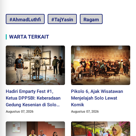
#AhmadLuthfi
#TajYasin
Ragam
WARTA TERKAIT
Hadiri Emparty Fest #1,
Pikolo 6, Ajak Wisatawan
Ketua DPPSBI: Keberadaan
Menjelajah Solo Lewat
Gedung Kesenian di Solo
Komik
Sangat Mendesak
Augustus 07, 2026
Augustus 07, 2026