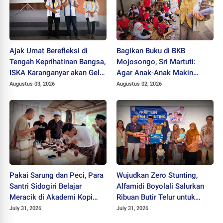
Ajak Umat Berefleksi di
Bagikan Buku di BKB
Tengah Keprihatinan Bangsa,
Mojosongo, Sri Martuti:
ISKA Karanganyar akan Gelar
Agar Anak-Anak Makin
"Mlampah Ziarah"
Kreatif
Augustus 03, 2026
Augustus 02, 2026
Pakai Sarung dan Peci, Para
Wujudkan Zero Stunting,
Santri Sidogiri Belajar
Alfamidi Boyolali Salurkan
Meracik di Akademi Kopi
Ribuan Butir Telur untuk
Santri
Balita Sleman
July 31, 2026
July 31, 2026