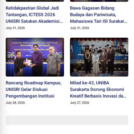
Ketidakpastian Global Jadi
Bawa Gagasan Bidang
Tantangan, ICTESS 2026
Budaya dan Pariwisata,
UNISRI Satukan Akademisi 5
Mahasiswa Tari ISI Surakarta
Negara Demi Solusi Lintas
Raih Medali Emas JEC 2026
July 31, 2026
July 31, 2026
Disiplin
Rancang Roadmap Kampus,
Milad ke-43, UNIBA
UNISRI Gelar Diskusi
Surakarta Dorong Ekonomi
Pengembangan Institusi
Kreatif Berbasis Inovasi dan
Nilai Pancasila untuk Hadapi
July 28, 2026
July 27, 2026
Era Digital