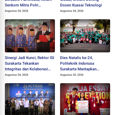
Senkom Mitra Polri
Dosen Kuasai Teknologi
Dikukuhkan sebagai
Augustus 04, 2026
Augustus 04, 2026
Profesor
Sinergi Jadi Kunci, Rektor ISI
Dies Natalis ke-24,
Surakarta Tekankan
Politeknik Indonusa
Integritas dan Kolaborasi
Surakarta Mantapkan
pada Pejabat Baru
Langkah Bertransformasi
Augustus 04, 2026
Augustus 02, 2026
Menuju Universitas