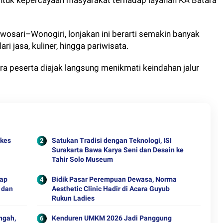
entuk kepercayaan masyarakat terhadap layanan KA Batara
rwosari–Wonogiri, lonjakan ini berarti semakin banyak
ri jasa, kuliner, hingga pariwisata.
ra peserta diajak langsung menikmati keindahan jalur
ekes
Satukan Tradisi dengan Teknologi, ISI
Surakarta Bawa Karya Seni dan Desain ke
Tahir Solo Museum
iap
Bidik Pasar Perempuan Dewasa, Norma
 dan
Aesthetic Clinic Hadir di Acara Guyub
Rukun Ladies
ngah,
Kenduren UMKM 2026 Jadi Panggung