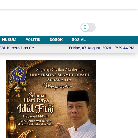
HUKUM
POLITIK
SOSOK
SOSIAL
eradaan Gedung Kesenian di Solo Sangat Mendesak
Friday
,
07
August
Pikolo 6, Ajak Wisatawa
,
2026
|
7:29 46 PM