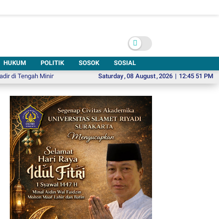
HUKUM
POLITIK
SOSOK
SOSIAL
ngah Minimnya Fasilitas Kesehatan Kawasan Jeruk Sawit
Saturday
,
08
August
,
2026
Hadiri Emparty Fe
|
12:45 53 PM