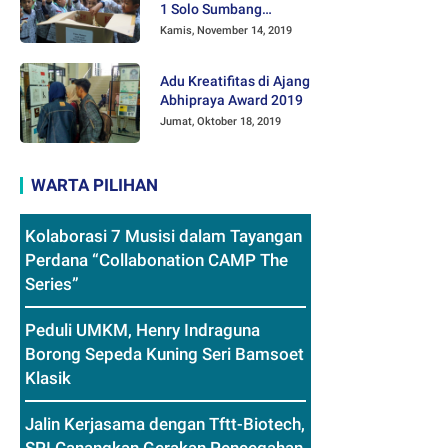
1 Solo Sumbang
Mainan Othok-othok
Kamis, November 14, 2019
Adu Kreatifitas di Ajang
Abhipraya Award 2019
Jumat, Oktober 18, 2019
WARTA PILIHAN
Kolaborasi 7 Musisi dalam Tayangan
Perdana “Collabonation CAMP The
Series”
Peduli UMKM, Henry Indraguna
Borong Sepeda Kuning Seri Bamsoet
Klasik
Jalin Kerjasama dengan Tftt-Biotech,