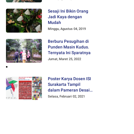
Sesaji Ini Bikin Orang
Jadi Kaya dengan
Mudah
Minggu, Agustus 04, 2019
Berburu Pesugihan di
Punden Masin Kudus.
Ternyata Ini Syaratnya
Jumat, Maret 25, 2022
Poster Karya Dosen ISI
Surakarta Tampil
dalam Pameran Desain
Poster Internasional
Selasa, Februari 02, 2021