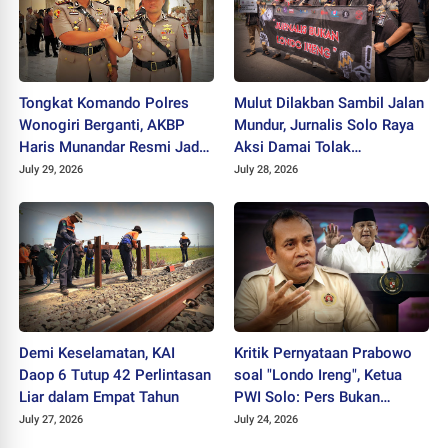
Tongkat Komando Polres
Mulut Dilakban Sambil Jalan
Wonogiri Berganti, AKBP
Mundur, Jurnalis Solo Raya
Haris Munandar Resmi Jadi
Aksi Damai Tolak
Kapolres Baru
Stigmatisasi "Londo Ireng"
July 29, 2026
July 28, 2026
Demi Keselamatan, KAI
Kritik Pernyataan Prabowo
Daop 6 Tutup 42 Perlintasan
soal "Londo Ireng", Ketua
Liar dalam Empat Tahun
PWI Solo: Pers Bukan
Musuh Pemerintah
July 27, 2026
July 24, 2026