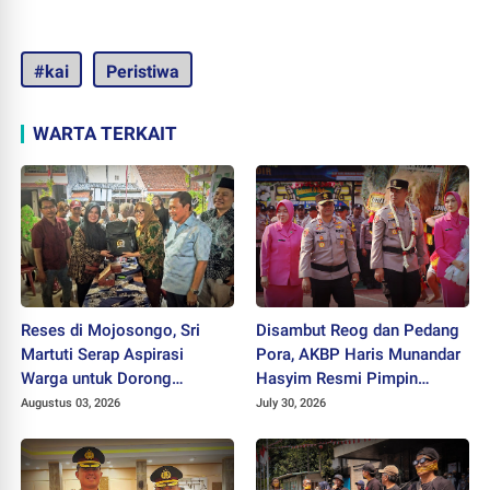
#kai
Peristiwa
WARTA TERKAIT
Reses di Mojosongo, Sri
Disambut Reog dan Pedang
Martuti Serap Aspirasi
Pora, AKBP Haris Munandar
Warga untuk Dorong
Hasyim Resmi Pimpin
Ekonomi Kreatif dan Kota
Polres Wonogiri
Augustus 03, 2026
July 30, 2026
Hijau