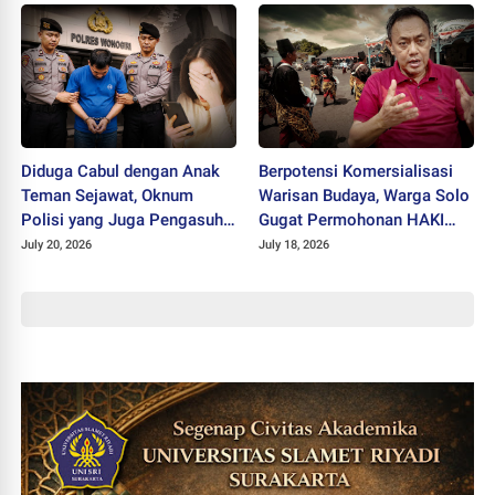
Diduga Cabul dengan Anak
Berpotensi Komersialisasi
Teman Sejawat, Oknum
Warisan Budaya, Warga Solo
Polisi yang Juga Pengasuh
Gugat Permohonan HAKI
Ponpes Ditahan Polres
"SISKS Pakubuwono XIV"
July 20, 2026
July 18, 2026
Wonogiri