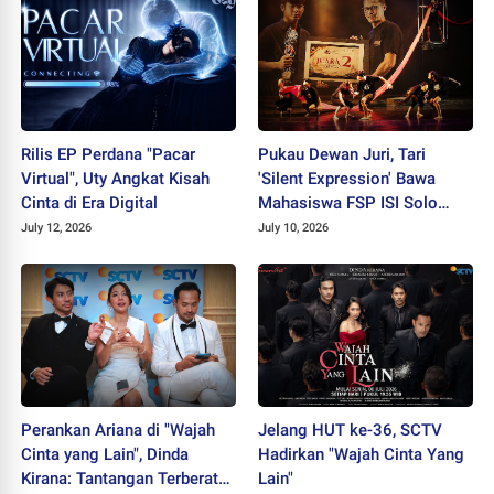
Rilis EP Perdana "Pacar
Pukau Dewan Juri, Tari
Virtual", Uty Angkat Kisah
'Silent Expression' Bawa
Cinta di Era Digital
Mahasiswa FSP ISI Solo
Sabet Juara II PEKSIMIDA
July 12, 2026
July 10, 2026
Jateng 2026
Perankan Ariana di "Wajah
Jelang HUT ke-36, SCTV
Cinta yang Lain", Dinda
Hadirkan "Wajah Cinta Yang
Kirana: Tantangan Terberat
Lain"