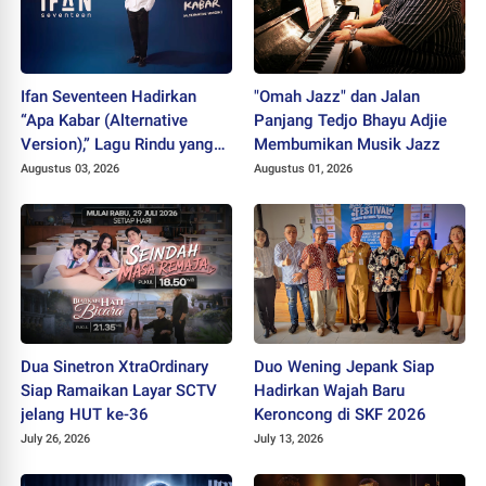
Ifan Seventeen Hadirkan
"Omah Jazz" dan Jalan
“Apa Kabar (Alternative
Panjang Tedjo Bhayu Adjie
Version),” Lagu Rindu yang
Membumikan Musik Jazz
Belum Usai
Augustus 03, 2026
Augustus 01, 2026
Dua Sinetron XtraOrdinary
Duo Wening Jepank Siap
Siap Ramaikan Layar SCTV
Hadirkan Wajah Baru
jelang HUT ke-36
Keroncong di SKF 2026
July 26, 2026
July 13, 2026