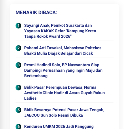
MENARIK DIBACA
Sayangi Anak, Pemkot Surakarta dan
Yayasan KAKAK Gelar "Kampung Keren
Tanpa Rokok Award 2026"
Pahami Arti Tawakal, Mahasiswa Poltekes
Bhakti Mulia Diajak Belajar dari Cicak
Resmi Hadir di Solo, BP Nuswantara Siap
Dampingi Perusahaan yang Ingin Maju dan
Berkembang
Bidik Pasar Perempuan Dewasa, Norma
Aesthetic Clinic Hadir di Acara Guyub Rukun
Ladies
Bidik Besarnya Potensi Pasar Jawa Tengah,
JAECOO Sun Solo Resmi Dibuka
Kenduren UMKM 2026 Jadi Panggung