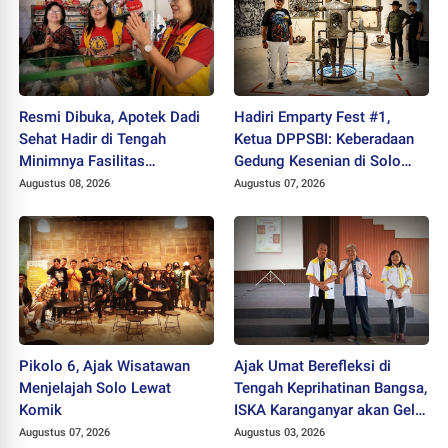
Resmi Dibuka, Apotek Dadi
Hadiri Emparty Fest #1,
Sehat Hadir di Tengah
Ketua DPPSBI: Keberadaan
Minimnya Fasilitas
Gedung Kesenian di Solo
Kesehatan Kawasan Jeruk
Sangat Mendesak
Augustus 08, 2026
Augustus 07, 2026
Sawit
Pikolo 6, Ajak Wisatawan
Ajak Umat Berefleksi di
Menjelajah Solo Lewat
Tengah Keprihatinan Bangsa,
Komik
ISKA Karanganyar akan Gelar
"Mlampah Ziarah"
Augustus 07, 2026
Augustus 03, 2026