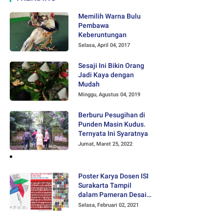
Memilih Warna Bulu
Pembawa
Keberuntungan
Selasa, April 04, 2017
Sesaji Ini Bikin Orang
Jadi Kaya dengan
Mudah
Minggu, Agustus 04, 2019
Berburu Pesugihan di
Punden Masin Kudus.
Ternyata Ini Syaratnya
Jumat, Maret 25, 2022
Poster Karya Dosen ISI
Surakarta Tampil
dalam Pameran Desain
Poster Internasional
Selasa, Februari 02, 2021