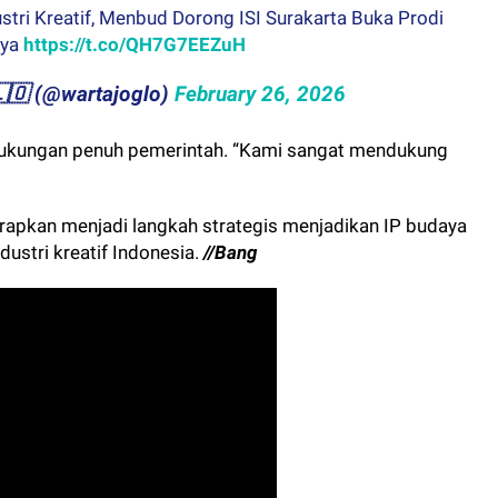
stri Kreatif, Menbud Dorong ISI Surakarta Buka Prodi
aya
https://t.co/QH7G7EEZuH
​​🇬​​🇱​​🇴 (@wartajoglo)
February 26, 2026
ukungan penuh pemerintah. “Kami sangat mendukung
harapkan menjadi langkah strategis menjadikan IP budaya
dustri kreatif Indonesia.
//Bang