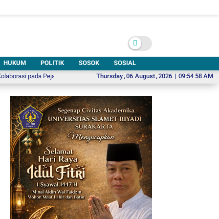
HUKUM
POLITIK
SOSOK
SOSIAL
 pada Pejabat Baru
Ifan Seventeen Hadirkan “Apa Kabar (Alternative Version
Thursday
,
06
August
,
2026
|
09:54 59 AM