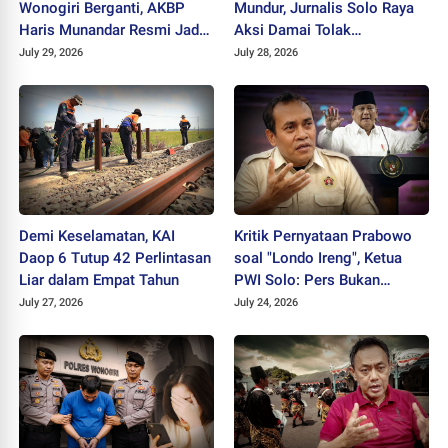
Wonogiri Berganti, AKBP
Mundur, Jurnalis Solo Raya
Haris Munandar Resmi Jadi
Aksi Damai Tolak
Kapolres Baru
Stigmatisasi "Londo Ireng"
July 29, 2026
July 28, 2026
Demi Keselamatan, KAI
Kritik Pernyataan Prabowo
Daop 6 Tutup 42 Perlintasan
soal "Londo Ireng", Ketua
Liar dalam Empat Tahun
PWI Solo: Pers Bukan
Musuh Pemerintah
July 27, 2026
July 24, 2026