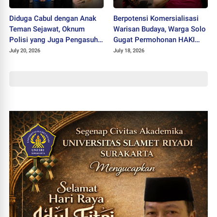
Diduga Cabul dengan Anak
Berpotensi Komersialisasi
Teman Sejawat, Oknum
Warisan Budaya, Warga Solo
Polisi yang Juga Pengasuh
Gugat Permohonan HAKI
Ponpes Ditahan Polres
"SISKS Pakubuwono XIV"
July 20, 2026
July 18, 2026
Wonogiri