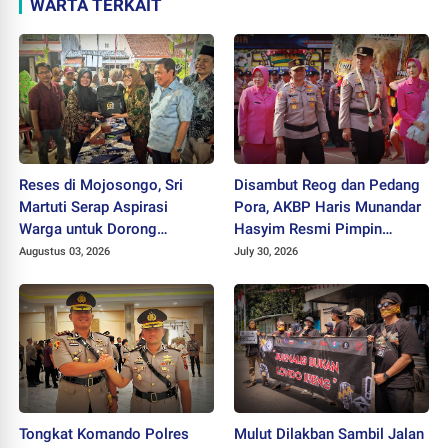
WARTA TERKAIT
Reses di Mojosongo, Sri
Disambut Reog dan Pedang
Martuti Serap Aspirasi
Pora, AKBP Haris Munandar
Warga untuk Dorong
Hasyim Resmi Pimpin
Ekonomi Kreatif dan Kota
Polres Wonogiri
Augustus 03, 2026
July 30, 2026
Hijau
Tongkat Komando Polres
Mulut Dilakban Sambil Jalan