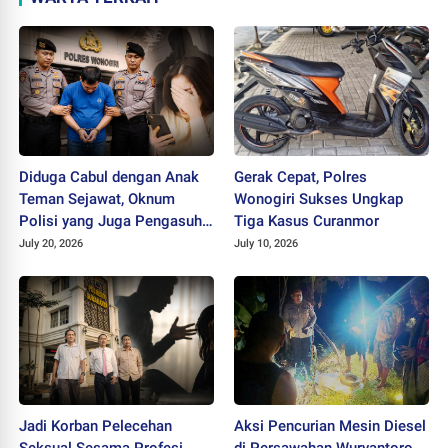
Diduga Cabul dengan Anak
Gerak Cepat, Polres
Teman Sejawat, Oknum
Wonogiri Sukses Ungkap
Polisi yang Juga Pengasuh
Tiga Kasus Curanmor
Ponpes Ditahan Polres
July 20, 2026
July 10, 2026
Wonogiri
Jadi Korban Pelecehan
Aksi Pencurian Mesin Diesel