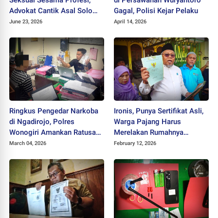
Seksual Sesama Profesi,
di Persawahan Wuryantoro
Advokat Cantik Asal Solo
Gagal, Polisi Kejar Pelaku
Pertanyakan Tindakan Polisi
June 23, 2026
April 14, 2026
Ringkus Pengedar Narkoba
Ironis, Punya Sertifikat Asli,
di Ngadirojo, Polres
Warga Pajang Harus
Wonogiri Amankan Ratusan
Merelakan Rumahnya
Butir Obat Daftar G dan Sabu
Dieksekusi
March 04, 2026
February 12, 2026