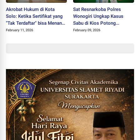
Akrobat Hukum di Kota
Sat Resnarkoba Polres
Solo: Ketika Sertifikat yang
Wonogiri Ungkap Kasus
"Tak Terdaftar" bisa Menang
Sabu di Kios Potong
Sengketa di Pengadilan
Rambut, Satu Pengguna
February 11, 2026
February 09, 2026
Diamankan