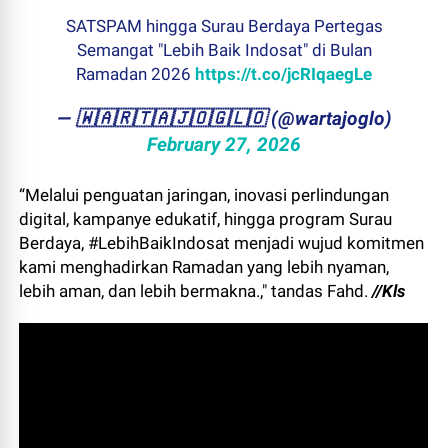
SATSPAM hingga Surau Berdaya Pertegas
Semangat "Lebih Baik Indosat" di Bulan
Ramadan 2026
https://t.co/jcRIqaegLe
— ​🇼​​🇦​​🇷​​🇹​​🇦​​🇯​​🇴​​🇬​​🇱​​🇴 (@wartajoglo)
February 27, 2026
“Melalui penguatan jaringan, inovasi perlindungan
digital, kampanye edukatif, hingga program Surau
Berdaya, #LebihBaikIndosat menjadi wujud komitmen
kami menghadirkan Ramadan yang lebih nyaman,
lebih aman, dan lebih bermakna.," tandas Fahd.
//Kls