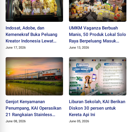
Indosat, Adobe, dan
UMKM Vaganza Berbuah
Kemenekraf Buka Peluang
Manis, 50 Produk Lokal Solo
Kreator Indonesia Lewat
Raya Berpeluang Masuk
Teknologi AI
Jaringan Ritel Nasional
June 17, 2026
June 13, 2026
Genjot Kenyamanan
Liburan Sekolah, KAI Berikan
Penumpang, KAI Operasikan
Diskon 30 persen untuk
21 Rangkaian Stainless
Kereta Api Ini
Steel New Generation
June 08, 2026
June 05, 2026