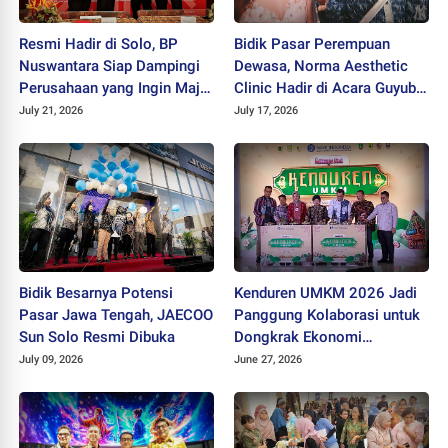
Resmi Hadir di Solo, BP
Bidik Pasar Perempuan
Nuswantara Siap Dampingi
Dewasa, Norma Aesthetic
Perusahaan yang Ingin Maju
Clinic Hadir di Acara Guyub
dan Berkembang
Rukun Ladies
July 21, 2026
July 17, 2026
Bidik Besarnya Potensi
Kenduren UMKM 2026 Jadi
Pasar Jawa Tengah, JAECOO
Panggung Kolaborasi untuk
Sun Solo Resmi Dibuka
Dongkrak Ekonomi
Kerakyatan
July 09, 2026
June 27, 2026