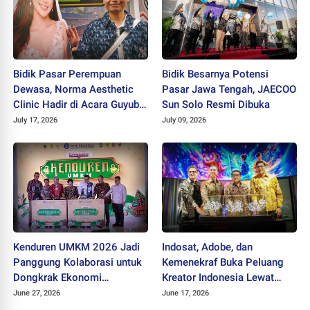
Bidik Pasar Perempuan
Bidik Besarnya Potensi
Dewasa, Norma Aesthetic
Pasar Jawa Tengah, JAECOO
Clinic Hadir di Acara Guyub
Sun Solo Resmi Dibuka
Rukun Ladies
July 17, 2026
July 09, 2026
Kenduren UMKM 2026 Jadi
Indosat, Adobe, dan
Panggung Kolaborasi untuk
Kemenekraf Buka Peluang
Dongkrak Ekonomi
Kreator Indonesia Lewat
Kerakyatan
Teknologi AI
June 27, 2026
June 17, 2026