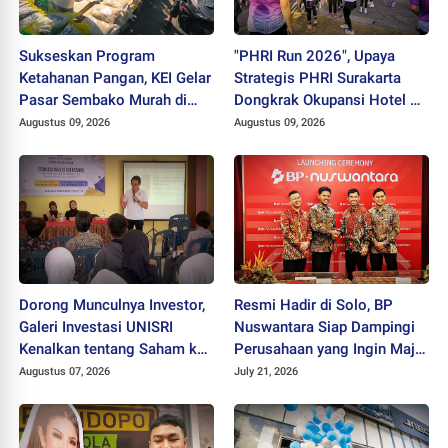
Sukseskan Program
"PHRI Run 2026", Upaya
Ketahanan Pangan, KEI Gelar
Strategis PHRI Surakarta
Pasar Sembako Murah di
Dongkrak Okupansi Hotel di
CFD Solo
Tengah Lesunya MICE
Augustus 09, 2026
Augustus 09, 2026
Dorong Munculnya Investor,
Resmi Hadir di Solo, BP
Galeri Investasi UNISRI
Nuswantara Siap Dampingi
Kenalkan tentang Saham ke
Perusahaan yang Ingin Maju
Warga Desa Brojol
dan Berkembang
Augustus 07, 2026
July 21, 2026