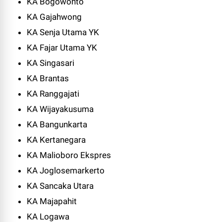
KA Bogowonto
KA Gajahwong
KA Senja Utama YK
KA Fajar Utama YK
KA Singasari
KA Brantas
KA Ranggajati
KA Wijayakusuma
KA Bangunkarta
KA Kertanegara
KA Malioboro Ekspres
KA Joglosemarkerto
KA Sancaka Utara
KA Majapahit
KA Logawa