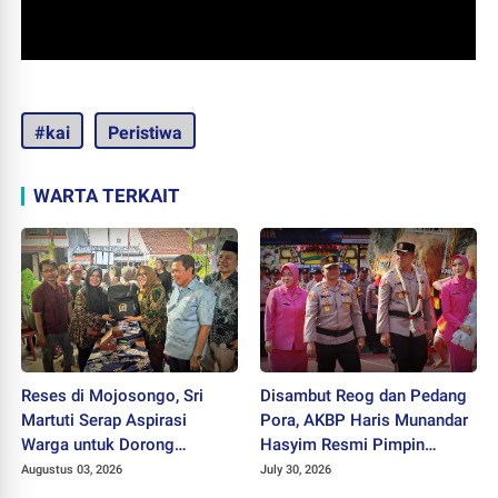
#kai
Peristiwa
WARTA TERKAIT
Reses di Mojosongo, Sri
Disambut Reog dan Pedang
Martuti Serap Aspirasi
Pora, AKBP Haris Munandar
Warga untuk Dorong
Hasyim Resmi Pimpin
Ekonomi Kreatif dan Kota
Polres Wonogiri
Augustus 03, 2026
July 30, 2026
Hijau