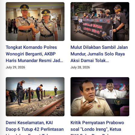
Tongkat Komando Polres
Mulut Dilakban Sambil Jalan
Wonogiri Berganti, AKBP
Mundur, Jurnalis Solo Raya
Haris Munandar Resmi Jadi
Aksi Damai Tolak
Kapolres Baru
Stigmatisasi "Londo Ireng"
July 29, 2026
July 28, 2026
Demi Keselamatan, KAI
Kritik Pernyataan Prabowo
Daop 6 Tutup 42 Perlintasan
soal "Londo Ireng", Ketua