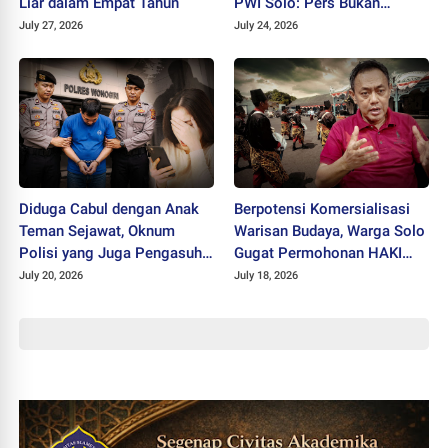
Liar dalam Empat Tahun
PWI Solo: Pers Bukan
Musuh Pemerintah
July 27, 2026
July 24, 2026
Diduga Cabul dengan Anak
Berpotensi Komersialisasi
Teman Sejawat, Oknum
Warisan Budaya, Warga Solo
Polisi yang Juga Pengasuh
Gugat Permohonan HAKI
Ponpes Ditahan Polres
"SISKS Pakubuwono XIV"
July 20, 2026
July 18, 2026
Wonogiri