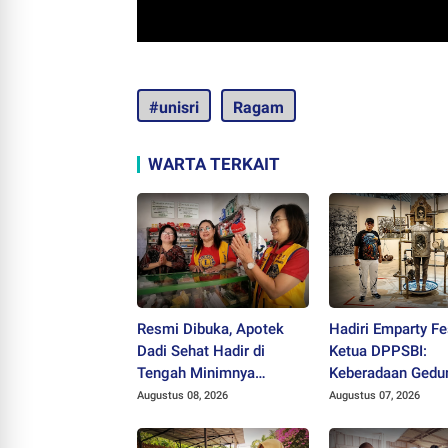
#unisri
Ragam
WARTA TERKAIT
Resmi Dibuka, Apotek
Hadiri Emparty Fe
Dadi Sehat Hadir di
Ketua DPPSBI:
Tengah Minimnya
Keberadaan Gedu
Fasilitas Kesehatan
Kesenian di Solo
Augustus 08, 2026
Augustus 07, 2026
Kawasan Jeruk Sawit
Mendesak