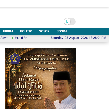
HUKUM
POLITIK
SOSOK
SOSIAL
Hadiri Emparty Fest #1, Ketua DPPSBI: Keberadaan Gedung Kesenian di Solo
Saturday
,
08
August
,
2026
|
3:28 06 PM