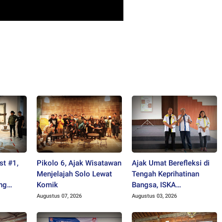
st #1,
Pikolo 6, Ajak Wisatawan
Ajak Umat Berefleksi di
Menjelajah Solo Lewat
Tengah Keprihatinan
ng
Komik
Bangsa, ISKA
 Sangat
Karanganyar akan Gelar
Augustus 07, 2026
Augustus 03, 2026
"Mlampah Ziarah"