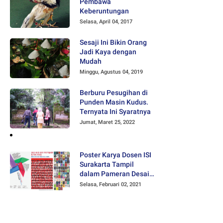
Pembawa
Keberuntungan
Selasa, April 04, 2017
Sesaji Ini Bikin Orang
Jadi Kaya dengan
Mudah
Minggu, Agustus 04, 2019
Berburu Pesugihan di
Punden Masin Kudus.
Ternyata Ini Syaratnya
Jumat, Maret 25, 2022
Poster Karya Dosen ISI
Surakarta Tampil
dalam Pameran Desain
Poster Internasional
Selasa, Februari 02, 2021