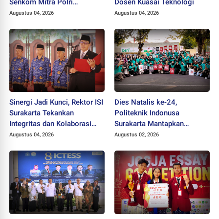
Senkom Mitra Polri
Dosen Kuasai Teknologi
Dikukuhkan sebagai
Augustus 04, 2026
Augustus 04, 2026
Profesor
Sinergi Jadi Kunci, Rektor ISI
Dies Natalis ke-24,
Surakarta Tekankan
Politeknik Indonusa
Integritas dan Kolaborasi
Surakarta Mantapkan
pada Pejabat Baru
Langkah Bertransformasi
Augustus 04, 2026
Augustus 02, 2026
Menuju Universitas