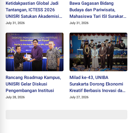
Ketidakpastian Global Jadi
Bawa Gagasan Bidang
Tantangan, ICTESS 2026
Budaya dan Pariwisata,
UNISRI Satukan Akademisi 5
Mahasiswa Tari ISI Surakarta
Negara Demi Solusi Lintas
Raih Medali Emas JEC 2026
July 31, 2026
July 31, 2026
Disiplin
Rancang Roadmap Kampus,
Milad ke-43, UNIBA
UNISRI Gelar Diskusi
Surakarta Dorong Ekonomi
Pengembangan Institusi
Kreatif Berbasis Inovasi dan
Nilai Pancasila untuk Hadapi
July 28, 2026
July 27, 2026
Era Digital