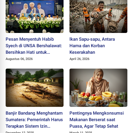
Pesan Menyentuh Habib
lkan Sapu-sapu, Antara
Syech di UNSA Bershalawat:
Hama dan Korban
Bersihkan Hati untuk
Keserakahan
Membangun Negeri
Augustus 06, 2026
April 26, 2026
Banjir Bandang Menghantam
Pentingnya Mengkonsumsi
Sumatera: Pemerintah Harus
Makanan Berserat saat
Terapkan Sistem Izin
Puasa, Agar Tetap Sehat
Berbasis Keamanan SDA dan
December 12, 2025
March 11, 2025