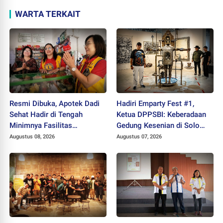
WARTA TERKAIT
Resmi Dibuka, Apotek Dadi
Hadiri Emparty Fest #1,
Sehat Hadir di Tengah
Ketua DPPSBI: Keberadaan
Minimnya Fasilitas
Gedung Kesenian di Solo
Kesehatan Kawasan Jeruk
Sangat Mendesak
Augustus 08, 2026
Augustus 07, 2026
Sawit