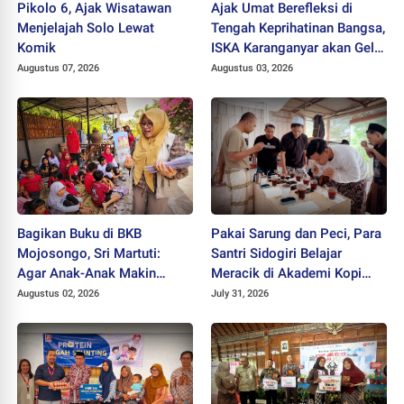
Pikolo 6, Ajak Wisatawan
Ajak Umat Berefleksi di
Menjelajah Solo Lewat
Tengah Keprihatinan Bangsa,
Komik
ISKA Karanganyar akan Gelar
"Mlampah Ziarah"
Augustus 07, 2026
Augustus 03, 2026
Bagikan Buku di BKB
Pakai Sarung dan Peci, Para
Mojosongo, Sri Martuti:
Santri Sidogiri Belajar
Agar Anak-Anak Makin
Meracik di Akademi Kopi
Kreatif
Santri
Augustus 02, 2026
July 31, 2026