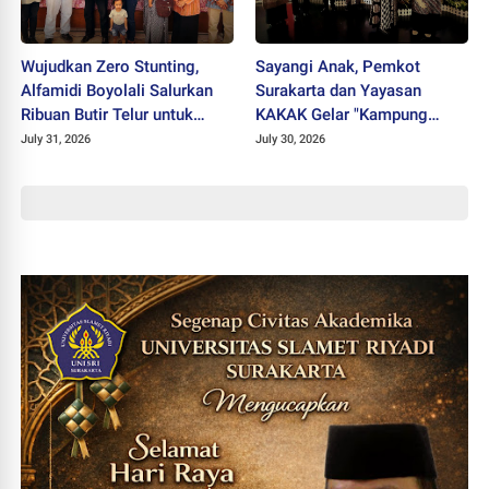
Wujudkan Zero Stunting,
Sayangi Anak, Pemkot
Alfamidi Boyolali Salurkan
Surakarta dan Yayasan
Ribuan Butir Telur untuk
KAKAK Gelar "Kampung
Balita Sleman
Keren Tanpa Rokok Award
July 31, 2026
July 30, 2026
2026"